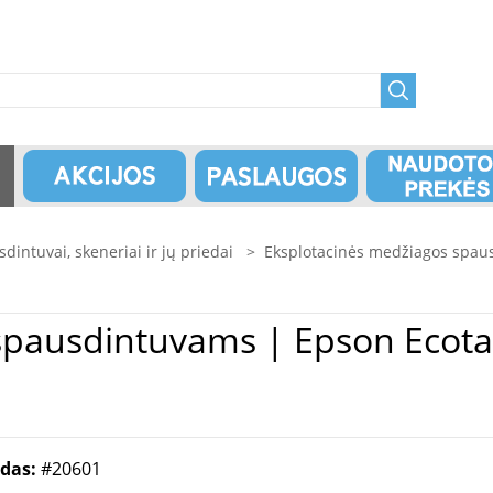
dintuvai, skeneriai ir jų priedai
>
Eksplotacinės medžiagos spau
n Ecotank | 105 | Ink Bottle |
odas:
#20601