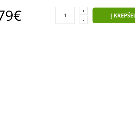
79€
+
Į KREPŠE
-