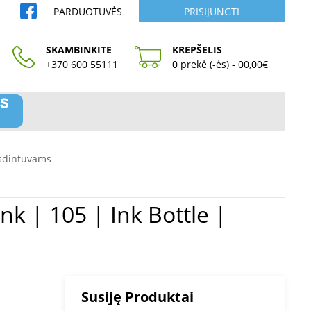
PARDUOTUVĖS
PRISIJUNGTI
SKAMBINKITE
KREPŠELIS
+370 600 55111
0 prekė (-ės) - 00,00€
sdintuvams
Susiję Produktai