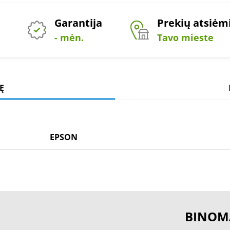
Garantija
Prekių atsiė
- mėn.
Tavo mieste
Ę
EPSON
BINOM