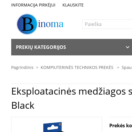
INFORMACIJA PIRKĖJUI
KLAUSKITE
PREKIŲ KATEGORIJOS
Pagrindinis
>
KOMPIUTERINĖS TECHNIKOS PREKĖS
>
Spaus
Eksploatacinės medžiagos spausdintuvams | Epso
Black
Prekės k