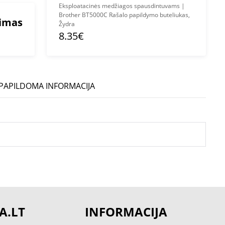
Eksploatacinės medžiagos spausdintuvams |
Brother BT5000C Rašalo papildymo buteliukas,
mimas
Žydra
8.35€
PAPILDOMA INFORMACIJA
A.LT
INFORMACIJA