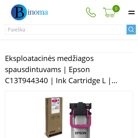
0
Eksploatacinės medžiagos
spausdintuvams | Epson
C13T944340 | Ink Cartridge L |
Magenta