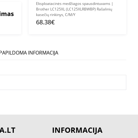
Eksploatacinės medžiagos spausdintuvams |
Brother LC125XL (LC125XLRBWBP) Rašalinių
mimas
kasečių rinkinys, C/M/Y
68.38€
PAPILDOMA INFORMACIJA
A.LT
INFORMACIJA