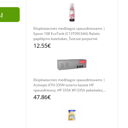
LĮ
Eksploatacinės medžiagos spausdintuvams |
Epson 108 EcoTank (C13T09C64A) Rašalo
papildymo buteliukas, Šviesiai purpurinė
12.55€
Eksploatacinės medžiagos spausdintuvams |
Activejet ATH-335N tonerio kasetė HP
spausdintuvui, HP 335A W1335A pakaitalas;
Supreme; 7400 puslapių; juoda)
47.86€