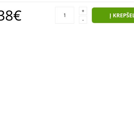
38€
+
Į KREPŠE
-