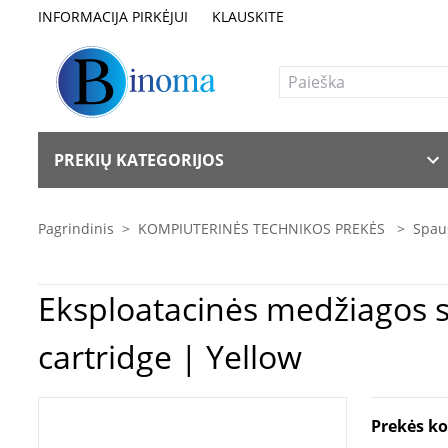
INFORMACIJA PIRKĖJUI
KLAUSKITE
PREKIŲ KATEGORIJOS
Pagrindinis
>
KOMPIUTERINĖS TECHNIKOS PREKĖS
>
Spaus
Eksploatacinės medžiagos spausdintuvams | Epso
cartridge | Yellow
Prekės k