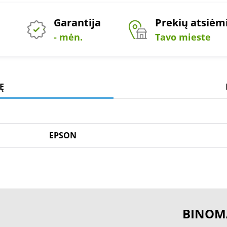
Garantija
Prekių atsiė
- mėn.
Tavo mieste
Ę
EPSON
BINOM