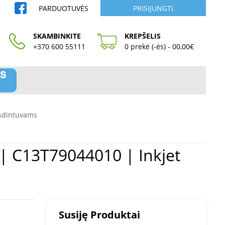
PARDUOTUVĖS
PRISIJUNGTI
SKAMBINKITE
KREPŠELIS
+370 600 55111
0 prekė (-ės) - 00,00€
sdintuvams
Susiję Produktai