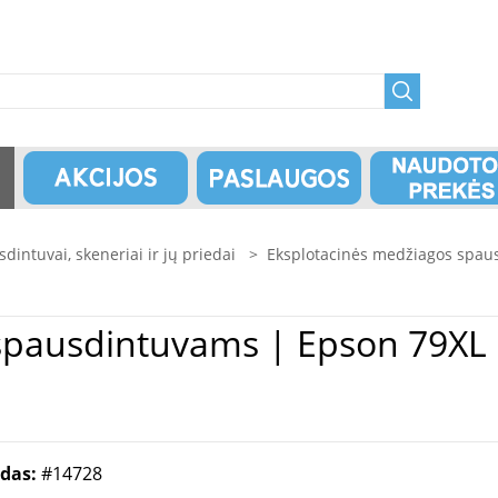
dintuvai, skeneriai ir jų priedai
>
Eksplotacinės medžiagos spau
n 79XL | C13T79044010 | Inkjet
odas:
#14728