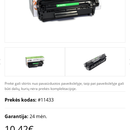
Prekė gali skirtis nuo pavaizduotos paveikslėlyje, taip pat paveikslėlyje gali
būti dalių, kurių nėra prekės komplektacijoje.
Prekės kodas:
#11433
Garantija:
24 mėn.
10.42€