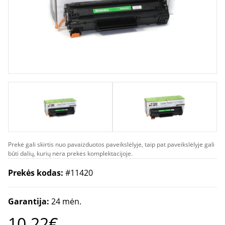
Prekė gali skirtis nuo pavaizduotos paveikslėlyje, taip pat paveikslėlyje gali
būti dalių, kurių nėra prekės komplektacijoje.
Prekės kodas:
#11420
Garantija:
24 mėn.
10.22€