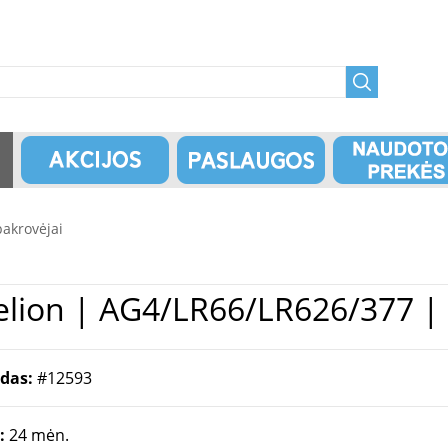
pakrovėjai
jos | Pakrovėjas Camelion | AG4/LR66/LR62
odas:
#12593
a:
24 mėn.