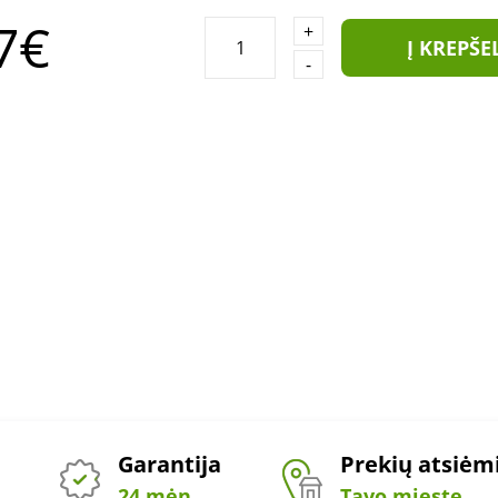
7€
+
Į KREPŠE
-
Garantija
Prekių atsiė
24 mėn.
Tavo mieste