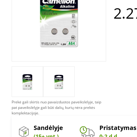
2.2
Prekė gali skirtis nuo pavaizduotos paveikslėlyje, taip
pat paveikslėlyje gali būti dalių, kurių nėra prekės
komplektacijoje.
Sandėlyje
Pristatymas
(15+ vnt.)
0-2 d.d.