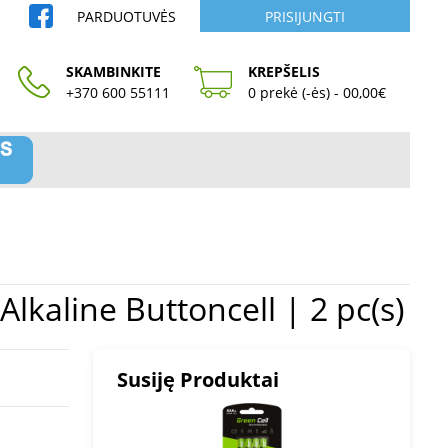
PARDUOTUVĖS
PRISIJUNGTI
SKAMBINKITE
KREPŠELIS
+370 600 55111
0 prekė (-ės) - 00,00€
6/377 | Alkaline Buttoncell | 2 pc(s)
Susiję Produktai