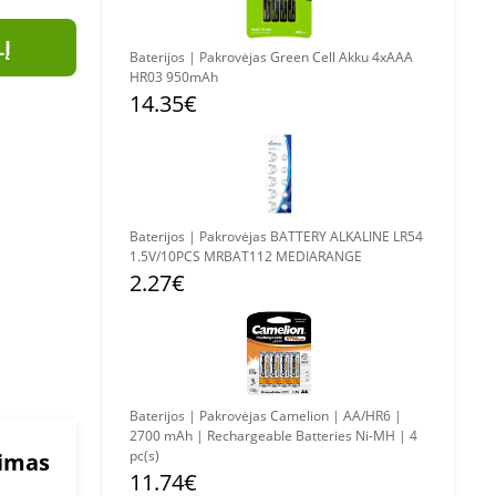
LĮ
Baterijos | Pakrovėjas Green Cell Akku 4xAAA
HR03 950mAh
14.35€
Baterijos | Pakrovėjas BATTERY ALKALINE LR54
1.5V/10PCS MRBAT112 MEDIARANGE
2.27€
Baterijos | Pakrovėjas Camelion | AA/HR6 |
2700 mAh | Rechargeable Batteries Ni-MH | 4
pc(s)
mimas
11.74€