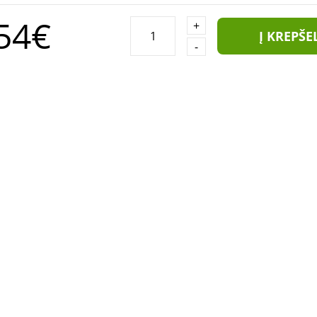
54€
+
Į KREPŠE
-