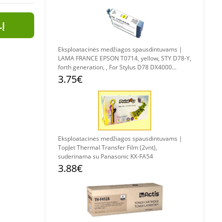
LĮ
Eksploatacinės medžiagos spausdintuvams |
LAMA FRANCE EPSON T0714, yellow, STY D78-Y,
forth generation, , For Stylus D78 DX4000
DX4050 DX5000 DX5050 DX6000 DX6050
3.75€
DX7000, EJ78G4Y
Eksploatacinės medžiagos spausdintuvams |
TopJet Thermal Transfer Film (2vnt),
suderinama su Panasonic KX-FA54
3.88€