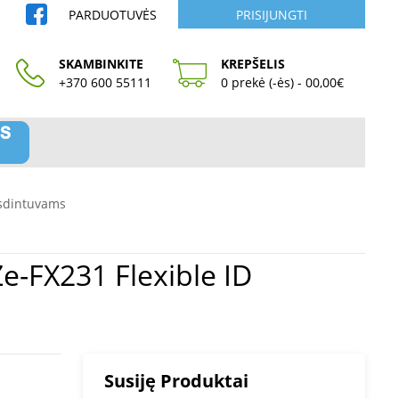
PARDUOTUVĖS
PRISIJUNGTI
SKAMBINKITE
KREPŠELIS
+370 600 55111
0 prekė (-ės) - 00,00€
sdintuvams
Susiję Produktai