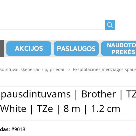
dintuvai, skeneriai ir jų priedai
>
Eksplotacinės medžiagos spau
other | TZe-FX231 Flexible ID
White | TZe | 8 m | 1.2 cm
odas:
#9018