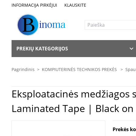
INFORMACIJA PIRKĖJUI
KLAUSKITE
PREKIŲ KATEGORIJOS
Pagrindinis
>
KOMPIUTERINĖS TECHNIKOS PREKĖS
>
Spaus
Eksploatacinės medžiagos spausdintuvams | Br
Laminated Tape | Black on 
Prekės k