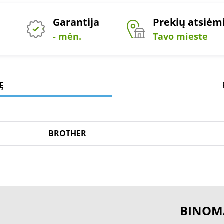
Garantija
Prekių atsiė
- mėn.
Tavo mieste
Ę
BROTHER
BINOM