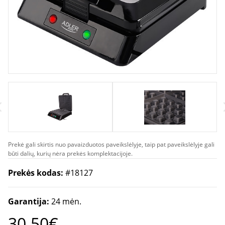
Prekė gali skirtis nuo pavaizduotos paveikslėlyje, taip pat paveikslėlyje gali
būti dalių, kurių nėra prekės komplektacijoje.
Prekės kodas:
#18127
Garantija:
24 mėn.
30.50€