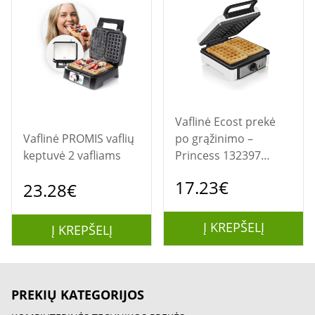
Vaflinė Ecost prekė
Vaflinė PROMIS vaflių
po grąžinimo –
keptuvė 2 vafliams
Princess 132397
dviguba vaflių
17.23€
23.28€
keptuvė
Į KREPŠELĮ
Į KREPŠELĮ
PREKIŲ KATEGORIJOS