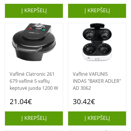
Į KREPŠELĮ
Į KREPŠELĮ
Vaflinė Clatronic 261
Vaflinė VAFLINIS
679 vaflinė 5 vaflių
INDAS "BAKER ADLER"
keptuvė juoda 1200 W
AD 3062
21.04€
30.42€
Į KREPŠELĮ
Į KREPŠELĮ