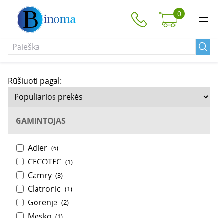
0
Rūšiuoti pagal:
GAMINTOJAS
Adler
(6)
CECOTEC
(1)
Camry
(3)
Clatronic
(1)
Gorenje
(2)
Mesko
(1)