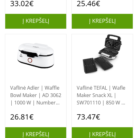
33.02€
25.46€
Black
Belgian waffle | Black
Į KREPŠELĮ
Į KREPŠELĮ
Vaflinė Adler | Waffle
Vaflinė TEFAL | Wafle
Bowl Maker | AD 3062
Maker Snack XL |
| 1000 W | Number
SW701110 | 850 W |
of pastry 2 | Bowl |
Number of pastry 2 |
26.81€
73.47€
White
Belgium | White/Grey
Į KREPŠELĮ
Į KREPŠELĮ