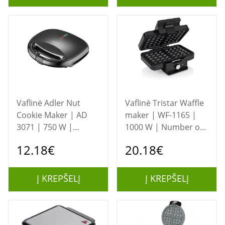
Vaflinė Adler Nut
Vaflinė Tristar Waffle
Cookie Maker | AD
maker | WF-1165 |
3071 | 750 W |
1000 W | Number of
Number of pastry 12
pastry 2 | Belgium |
12.18€
20.18€
| Nuts | Black
Black
Į KREPŠELĮ
Į KREPŠELĮ