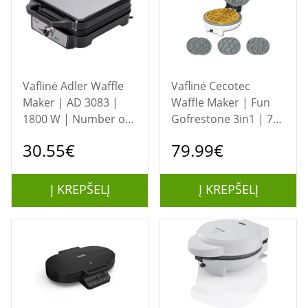
Vaflinė Adler Waffle
Vaflinė Cecotec
Maker | AD 3083 |
Waffle Maker | Fun
1800 W | Number of
Gofrestone 3in1 | 700
pastry 4 | Belgium |
W | Number of pastry
30.55€
79.99€
Silver/Black
3 |
Waffle/Muffin/Donut
| White
Į KREPŠELĮ
Į KREPŠELĮ