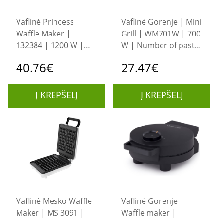
Vaflinė Princess
Vaflinė Gorenje | Mini
Waffle Maker |
Grill | WM701W | 700
132384 | 1200 W |
W | Number of pastry
Number of pastry 10
5 | Heart shaped |
40.76€
27.47€
| Heart shaped |
White
Black
Į KREPŠELĮ
Į KREPŠELĮ
Vaflinė Mesko Waffle
Vaflinė Gorenje
Maker | MS 3091 |
Waffle maker |