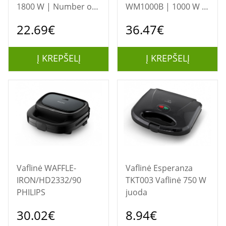
1800 W | Number of
WM1000B | 1000 W |
pastry 2 | Belgium |
Number of pastry 5 |
22.69€
36.47€
White
Black
Į KREPŠELĮ
Į KREPŠELĮ
Vaflinė WAFFLE-
Vaflinė Esperanza
IRON/HD2332/90
TKT003 Vaflinė 750 W
PHILIPS
juoda
30.02€
8.94€