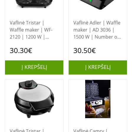
Vaflinė Tristar |
Vaflinė Adler | Waffle
Waffle maker | WF-
maker | AD 3036 |
2120 | 1200 W |
1500 W | Number of
Number of pastry 10
pastry 4 | Belgium |
30.30€
30.50€
| Heart shaped |
Black
Black
Į KREPŠELĮ
Į KREPŠELĮ
Vaflinė Tristar |
Vaflinė Camry |