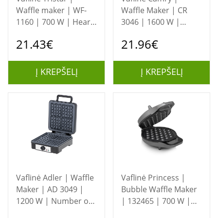
Waffle maker | WF-
Waffle Maker | CR
1160 | 700 W | Heart
3046 | 1600 W |
shaped | Black
Number of pastry 2 |
21.43€
21.96€
Belgium |
Black/Stainless Steel
Į KREPŠELĮ
Į KREPŠELĮ
Vaflinė Adler | Waffle
Vaflinė Princess |
Maker | AD 3049 |
Bubble Waffle Maker
1200 W | Number of
| 132465 | 700 W |
pastry 4 | Belgium |
Number of pastry 1 |