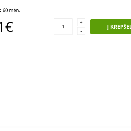
a:
60 mėn.
1€
+
Į KREPŠE
-