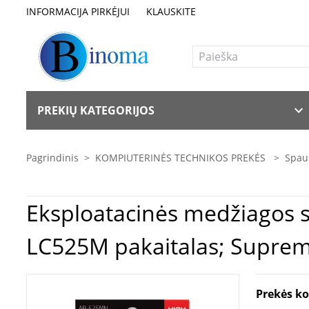
INFORMACIJA PIRKĖJUI
KLAUSKITE
PREKIŲ KATEGORIJOS
Pagrindinis
>
KOMPIUTERINĖS TECHNIKOS PREKĖS
>
Spaus
Eksploatacinės medžiagos spausdintuvams | Acti
LC525M pakaitalas; Suprem
Prekės k