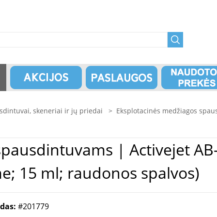
dintuvai, skeneriai ir jų priedai
>
Eksplotacinės medžiagos spau
vejet AB-525MN rašalas (Brother
e; 15 ml; raudonos spalvos)
odas:
#201779