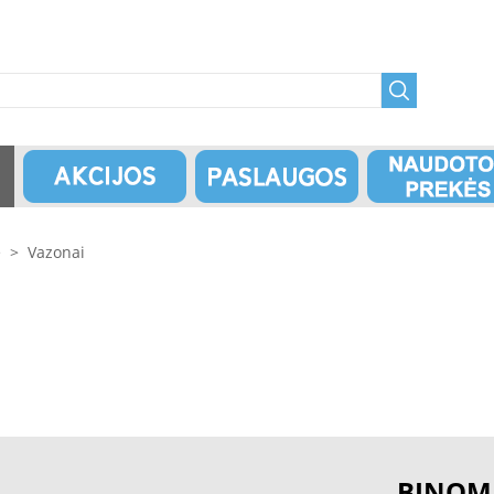
ė
>
Vazonai
BINOM