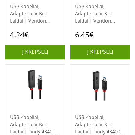
USB Kabeliai,
USB Kabeliai,
Adapteriai ir Kiti
Adapteriai ir Kiti
Laidai | Vention
Laidai | Vention
DisplayPort (DP) 1 m
DisplayPort (DP) 1.5
4.24€
6.45€
kabelis (modelis
m kabelis (modelis
HAKBF)
HAKBG)
Į KREPŠELĮ
Į KREPŠELĮ
USB Kabeliai,
USB Kabeliai,
Adapteriai ir Kiti
Adapteriai ir Kiti
Laidai | Lindy 43401
Laidai | Lindy 43400