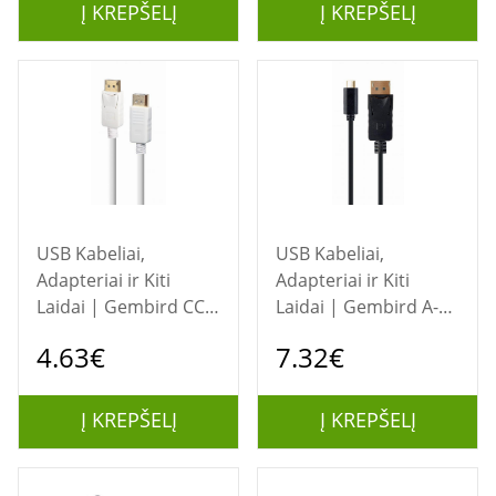
Į KREPŠELĮ
Į KREPŠELĮ
USB Kabeliai,
USB Kabeliai,
Adapteriai ir Kiti
Adapteriai ir Kiti
Laidai | Gembird CC-
Laidai | Gembird A-
DP2-6-W DisplayPort
CM-DPM-01 USB-C į
4.63€
7.32€
kabelis 1.8 m
DisplayPort 2 m
kabelis
Į KREPŠELĮ
Į KREPŠELĮ