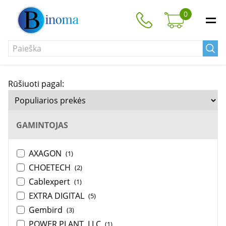
0
Rūšiuoti pagal:
GAMINTOJAS
AXAGON
(1)
CHOETECH
(2)
Cablexpert
(1)
EXTRA DIGITAL
(5)
Gembird
(3)
POWER PLANT, LLC
(1)