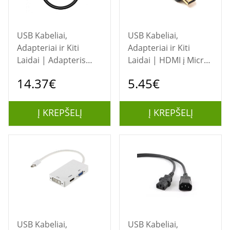
USB Kabeliai,
USB Kabeliai,
Adapteriai ir Kiti
Adapteriai ir Kiti
Laidai | Adapteris
Laidai | HDMI į Micro
CHOETECH, USB 3.1 C
HDMI adapteris
14.37€
5.45€
- HDMI
Į KREPŠELĮ
Į KREPŠELĮ
USB Kabeliai,
USB Kabeliai,