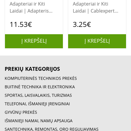
Adapteriai ir Kiti
Adapteriai ir Kiti
Laidai | Adapteris
Laidai | Cablexpert
mini DisplayPort į
PC-189 – 1,8 m ilgio
11.53€
3.25€
HDMI, DVI, VGA
maitinimo kabelis su
IEC C14 ir C13
jungtimis
Į KREPŠELĮ
Į KREPŠELĮ
PREKIŲ KATEGORIJOS
KOMPIUTERINĖS TECHNIKOS PREKĖS
BUITINĖ TECHNIKA IR ELEKTRONIKA
SPORTAS, LAISVALAIKIS, TURIZMAS
TELEFONAI, IŠMANIEJI ĮRENGINIAI
GYVŪNŲ PREKĖS
IŠMANIEJI NAMAI, NAMŲ APSAUGA
SANTECHNIKA, REMONTAS, ORO REGULIAVIMAS