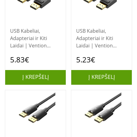
USB Kabeliai,
USB Kabeliai,
Adapteriai ir Kiti
Adapteriai ir Kiti
Laidai | Vention
Laidai | Vention
DisplayPort (DP) 1.5
DisplayPort (DP) 1 m
5.83€
5.23€
m kabelis (modelis
kabelis (modelis
HACBG)
HACBF)
Į KREPŠELĮ
Į KREPŠELĮ