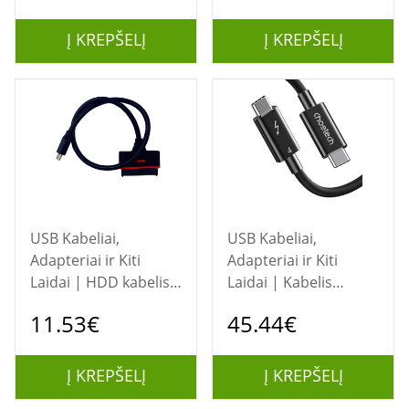
Adapter Incl. 2.5"
Case
Į KREPŠELĮ
Į KREPŠELĮ
USB Kabeliai,
USB Kabeliai,
Adapteriai ir Kiti
Adapteriai ir Kiti
Laidai | HDD kabelis
Laidai | Kabelis
Sata to Type-C
CHOETECH
11.53€
45.44€
Thunderbolt 4, USB-C
- USB-C, 40Gbps,
100W, 20V/ 5A, 8K/
Į KREPŠELĮ
Į KREPŠELĮ
60Hz, 0.8m