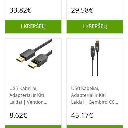
USB 3.0 prailginimo
USB 3.0 prailginimo
33.82€
29.58€
kabelis 5 m
kabelis 3 m
Į KREPŠELĮ
Į KREPŠELĮ
USB Kabeliai,
USB Kabeliai,
Adapteriai ir Kiti
Adapteriai ir Kiti
Laidai | Vention
Laidai | Gembird CC-
DisplayPort (DP) 5 m
DP8K-AOC-30M
8.62€
45.17€
kabelis (modelis
DisplayPort 30 m
HACBJ)
kabelis