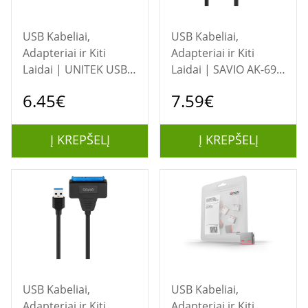
USB Kabeliai,
USB Kabeliai,
Adapteriai ir Kiti
Adapteriai ir Kiti
Laidai | UNITEK USB-
Laidai | SAVIO AK-69
A Į USB-C 3.1 GEN1
adapteris USB-C 3.1
6.45€
7.59€
ADAPTERIS, A1034NI
Gen 1 (M) - SATA (F),
skirtas 2,5 colio
diskams
Į KREPŠELĮ
Į KREPŠELĮ
USB Kabeliai,
USB Kabeliai,
Adapteriai ir Kiti
Adapteriai ir Kiti