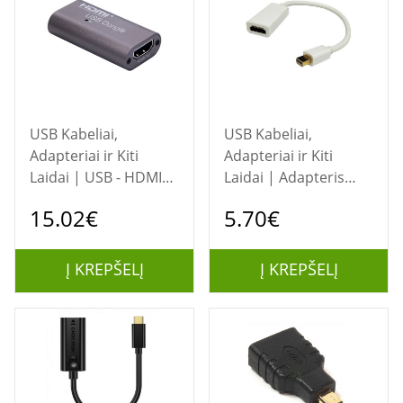
USB Kabeliai,
USB Kabeliai,
Adapteriai ir Kiti
Adapteriai ir Kiti
Laidai | USB - HDMI
Laidai | Adapteris
adapteris telefonui,
mini DisplayPort -
15.02€
5.70€
FULL HD
HDMI
Į KREPŠELĮ
Į KREPŠELĮ