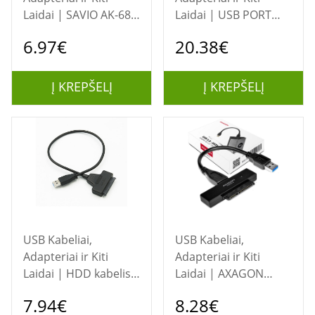
Laidai | SAVIO AK-68
Laidai | USB PORT
adapteris USB-A 3.1
BLOCKER
6.97€
20.38€
Gen 1 (M) - SATA (F),
10PACK/PINK 40460
skirtas 2,5 colio
LINDY
diskams
Į KREPŠELĮ
Į KREPŠELĮ
USB Kabeliai,
USB Kabeliai,
Adapteriai ir Kiti
Adapteriai ir Kiti
Laidai | HDD kabelis
Laidai | AXAGON
Sata to USB 3.0
ADSA-1S USB2.0 -
7.94€
8.28€
SATA HDD External