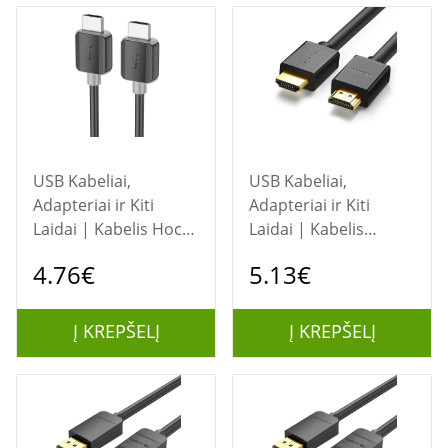
USB Kabeliai,
USB Kabeliai,
Adapteriai ir Kiti
Adapteriai ir Kiti
Laidai | Kabelis Hoco
Laidai | Kabelis
US08 HDMI to HDMI
Ugreen HD104 HDMI
4.76€
5.13€
2.0m juodas
to HDMI 1.5m juodas
Į KREPŠELĮ
Į KREPŠELĮ