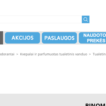
odorantai
>
Kvepalai ir parfumuotas tualetinis vanduo
>
Tualetin
BINOM