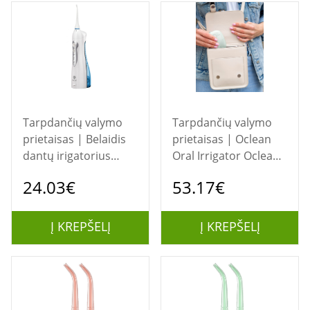
Tarpdančių valymo
Tarpdančių valymo
prietaisas | Belaidis
prietaisas | Oclean
dantų irigatorius
Oral Irrigator Oclean
HAXE
A10 Green
24.03€
53.17€
Į KREPŠELĮ
Į KREPŠELĮ