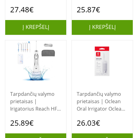
baltas
P11 baltas
27.48€
25.87€
Į KREPŠELĮ
Į KREPŠELĮ
Tarpdančių valymo
Tarpdančių valymo
prietaisas |
prietaisas | Oclean
Irigatorius Reach HF-6
Oral Irrigator Oclean
baltas
W10 Lite White
25.89€
26.03€