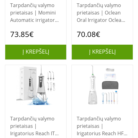
Tarpdančių valymo
Tarpdančių valymo
prietaisas | Momini
prietaisas | Oclean
Automatic irrigator
Oral Irrigator Oclean
and aspirator 2 in 1
W10 Pink-2 Nozzles
73.85€
70.08€
NanoFlush
Į KREPŠELĮ
Į KREPŠELĮ
Tarpdančių valymo
Tarpdančių valymo
prietaisas |
prietaisas |
Irigatorius Reach ITP
Irigatorius Reach HF-