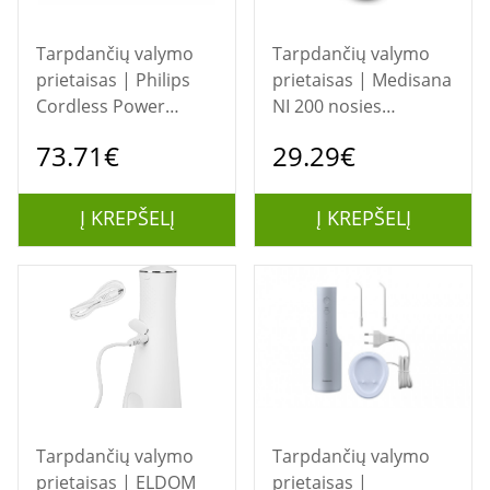
Tarpdančių valymo
Tarpdančių valymo
prietaisas | Philips
prietaisas | Medisana
Cordless Power
NI 200 nosies
Flosser 3000
irigatorius
73.71€
29.29€
HX3826/33 Burnos
irigatorius
Į KREPŠELĮ
Į KREPŠELĮ
Tarpdančių valymo
Tarpdančių valymo
prietaisas | ELDOM
prietaisas |