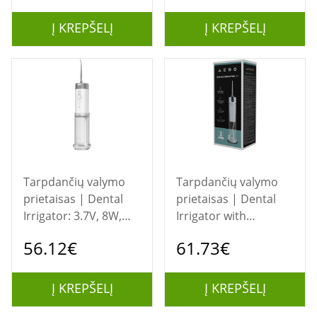
irigatorius
irigatorius
Į KREPŠELĮ
Į KREPŠELĮ
Tarpdančių valymo
Tarpdančių valymo
prietaisas | Dental
prietaisas | Dental
Irrigator: 3.7V, 8W,
Irrigator with
2500mAh, 200ML
Magnetic nozzles:
56.12€
61.73€
3.7V, 8W, 2500mAh,
240ML
Į KREPŠELĮ
Į KREPŠELĮ