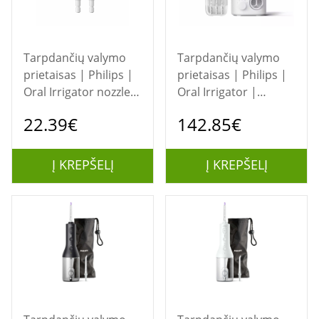
Tarpdančių valymo
Tarpdančių valymo
prietaisas | Philips |
prietaisas | Philips |
Oral Irrigator nozzle |
Oral Irrigator |
HX3042/00 Sonicare
HX3911/40 Sonicare
22.39€
142.85€
F1 Standard | For
Power Flosser 7000 |
dental hygiene |
600 ml | Number of
Number of heads 2 |
heads 4 | White
Į KREPŠELĮ
Į KREPŠELĮ
White