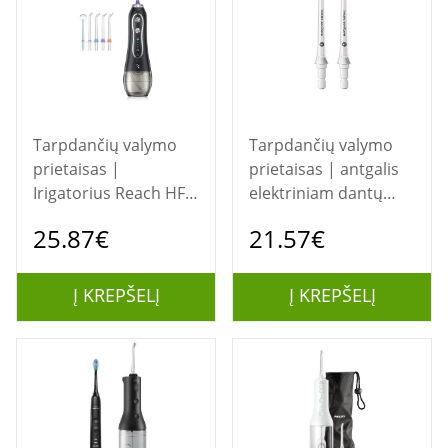
Tarpdančių valymo
Tarpdančių valymo
prietaisas |
prietaisas | antgalis
Irigatorius Reach HF-6
elektriniam dantų
juodas
flosseriu HX3042/00
25.87€
21.57€
PHILIPS
Į KREPŠELĮ
Į KREPŠELĮ