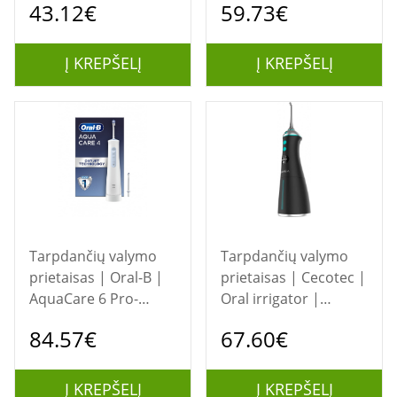
43.12€
59.73€
V303 | Cordless | 200
| Number of heads 2
ml | Number of
| White
heads 2 | White
Į KREPŠELĮ
Į KREPŠELĮ
Tarpdančių valymo
Tarpdančių valymo
prietaisas | Oral-B |
prietaisas | Cecotec |
AquaCare 6 Pro-
Oral irrigator |
Expert Irrigator |
ToothCare 1100 Jet
84.57€
67.60€
MDH20.026.2 | 145
Liberty | 280 ml |
ml | Number of
Number of heads 6
heads 3 | White
Į KREPŠELĮ
Į KREPŠELĮ