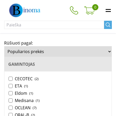
0
Rūšiuoti pagal:
GAMINTOJAS
CECOTEC
(2)
ETA
(1)
Eldom
(1)
Medisana
(1)
OCLEAN
(7)
ORAL-B
(2)