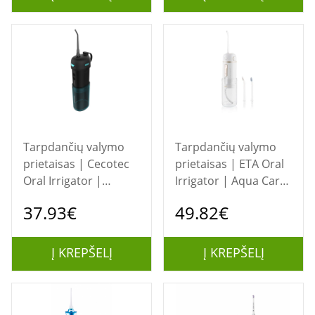
Tarpdančių valymo
Tarpdančių valymo
prietaisas | Cecotec
prietaisas | ETA Oral
Oral Irrigator |
Irrigator | Aqua Care
ToothCare Jet Splash
Compact
37.93€
49.82€
| 150 ml | Black/Blue
ETA570890000 | 165
| Number of heads 2
ml | White | Number
of heads 2
Į KREPŠELĮ
Į KREPŠELĮ