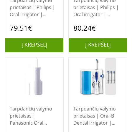
Tarpdančių valymo
Tarpdančių valymo
prietaisas | Philips |
prietaisas | Philips |
Oral Irrigator |
Oral irrigator |
HX3826/33 Sonicare
HX3826/31 | Cordless
79.51€
80.24€
Power Flosser |
| 250 ml | Number of
Cordless | 250 ml |
heads 1 | White
Number of heads 1 |
Į KREPŠELĮ
Į KREPŠELĮ
Black
Tarpdančių valymo
Tarpdančių valymo
prietaisas |
prietaisas | Oral-B
Panasonic Oral
Dental Irrigator |
Irrigator | EW-DJ26-
OxyJet MD20 | 600 ml