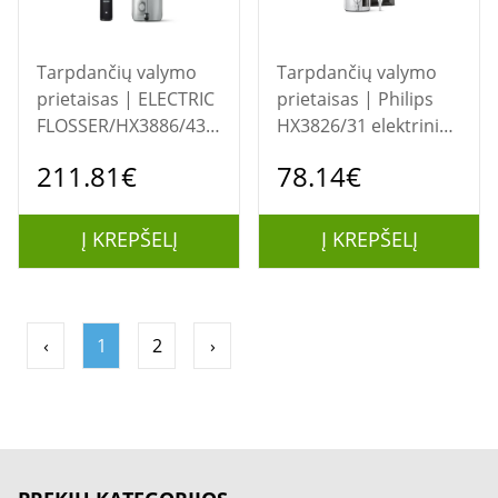
Tarpdančių valymo
Tarpdančių valymo
prietaisas | ELECTRIC
prietaisas | Philips
FLOSSER/HX3886/43
HX3826/31 elektrinis
PHILIPS
tarpdančių valymo
211.81€
78.14€
įrenginys
Į KREPŠELĮ
Į KREPŠELĮ
‹
1
2
›