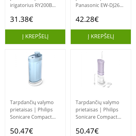
irigatorius RY200B
Panasonic EW-DJ26
EVORI baltas
burnos irigatorius 0,2
31.38€
42.28€
L
Į KREPŠELĮ
Į KREPŠELĮ
Tarpdančių valymo
Tarpdančių valymo
prietaisas | Philips
prietaisas | Philips
Sonicare Compact
Sonicare Compact
Flosser 1000
Flosser 1000
50.47€
50.47€
HX3333/24 Burnos
HX3333/23 Burnos