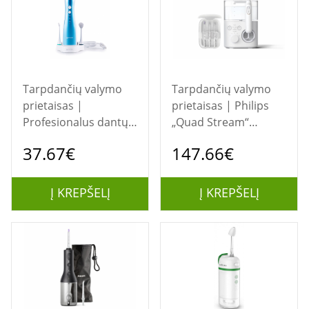
Tarpdančių valymo
Tarpdančių valymo
prietaisas |
prietaisas | Philips
Profesionalus dantų
„Quad Stream“
irigatorius Oromed
technologija, burnos
37.67€
147.66€
ORO-DENT PRO
irigatorius
Į KREPŠELĮ
Į KREPŠELĮ