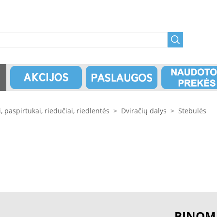
i, paspirtukai, riedučiai, riedlentės
>
Dviračių dalys
>
Stebulės
BINOM