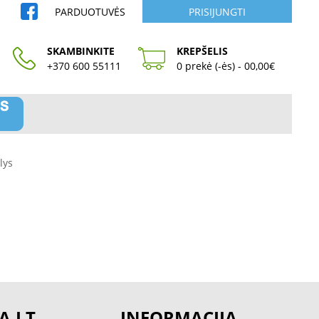
PARDUOTUVĖS
PRISIJUNGTI
SKAMBINKITE
KREPŠELIS
+370 600 55111
0 prekė (-ės) - 00,00€
lys
A.LT
INFORMACIJA