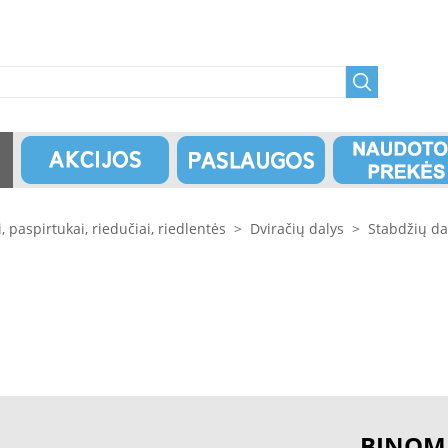
i, paspirtukai, riedučiai, riedlentės
>
Dviračių dalys
>
Stabdžių da
BINOM