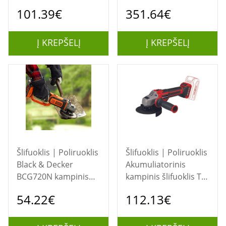
šlifuoklis
DCG409VST1-QW 125
101.39€
351.64€
mm 18V
Į KREPŠELĮ
Į KREPŠELĮ
Šlifuoklis | Poliruoklis
Šlifuoklis | Poliruoklis
Black & Decker
Akumuliatorinis
BCG720N kampinis
kampinis šlifuoklis TP-
šlifuoklis 12,5 cm
AG 18/125 CE Q Solo
54.22€
112.13€
8600 RPM
4431155 EINHELL