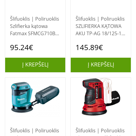
Šlifuoklis | Poliruoklis
Šlifuoklis | Poliruoklis
Szlifierka kątowa
SZLIFIERKA KĄTOWA
Fatmax SFMCG710B
AKU TP-AG 18/125-13
STANLEY
Q P BL Solo 4431197
95.24€
145.89€
EINHELL
Į KREPŠELĮ
Į KREPŠELĮ
Šlifuoklis | Poliruoklis
Šlifuoklis | Poliruoklis