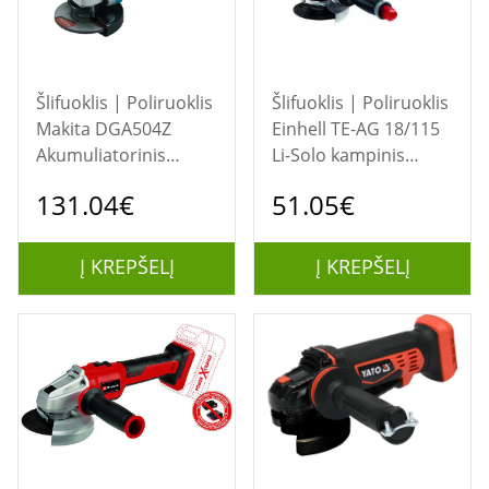
Šlifuoklis | Poliruoklis
Šlifuoklis | Poliruoklis
Makita DGA504Z
Einhell TE-AG 18/115
Akumuliatorinis
Li-Solo kampinis
kampinis šlifuoklis
šlifuoklis 11,5 cm
131.04€
51.05€
125 mm ličio jonų LXT
8500 RPM 1,21 kg
18 V, be
akumuliatoriaus
Į KREPŠELĮ
Į KREPŠELĮ