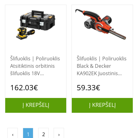
Šlifuoklis | Poliruoklis
Šlifuoklis | Poliruoklis
Atsitiktinis orbitinis
Black & Decker
šlifuoklis 18V
KA902EK Juostinis
DCW200NT DEWALT
šlifuoklis
162.03€
59.33€
13500 OPM Juoda,
Geltona
Į KREPŠELĮ
Į KREPŠELĮ
‹
1
2
›