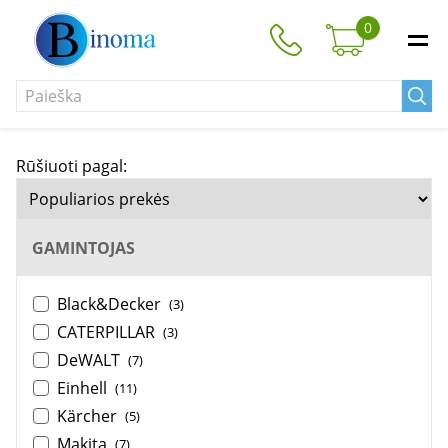
0
Rūšiuoti pagal:
GAMINTOJAS
Black&Decker
(3)
CATERPILLAR
(3)
DeWALT
(7)
Einhell
(11)
Kärcher
(5)
Makita
(7)