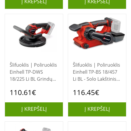
Į KREPŠELĮ
Į KREPŠELĮ
Šlifuoklis | Poliruoklis
Šlifuoklis | Poliruoklis
Einhell TP-DWS
Einhell TP-BS 18/457
18/225 Li BL Grindų
Li BL - Solo Lakštinis
šlifavimo įrankis 1200
šlifuoklis Juoda,
110.61€
116.45€
RPM Juoda, Raudona
Raudona
Į KREPŠELĮ
Į KREPŠELĮ