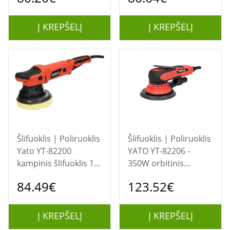
Raudona
Juoda, Geltona 280 W
Į KREPŠELĮ
Į KREPŠELĮ
Šlifuoklis | Poliruoklis
Šlifuoklis | Poliruoklis
Yato YT-82200
YATO YT-82206 -
kampinis šlifuoklis 15
350W orbitinis
cm 5000 RPM 720 W
šlifuoklis
84.49€
123.52€
2,2 kg
Į KREPŠELĮ
Į KREPŠELĮ