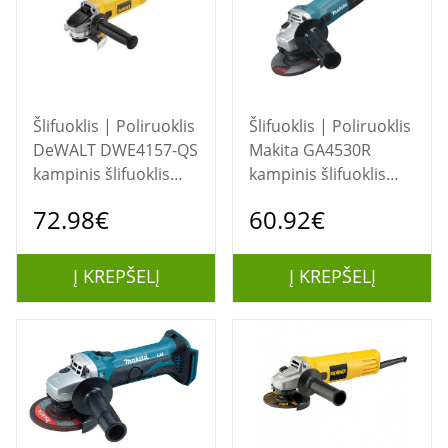
Šlifuoklis | Poliruoklis
Šlifuoklis | Poliruoklis
DeWALT DWE4157-QS
Makita GA4530R
kampinis šlifuoklis
kampinis šlifuoklis
12,5 cm 11800 RPM
115, 6.4 11000 RPM
72.98€
60.92€
900 W 2,05 kg
720 W 1,8 kg
Į KREPŠELĮ
Į KREPŠELĮ