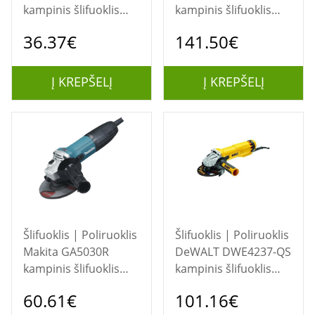
kampinis šlifuoklis
kampinis šlifuoklis
850 W 1,61 kg
12,5 cm 8500 RPM
36.37€
141.50€
Į KREPŠELĮ
Į KREPŠELĮ
Šlifuoklis | Poliruoklis
Šlifuoklis | Poliruoklis
Makita GA5030R
DeWALT DWE4237-QS
kampinis šlifuoklis
kampinis šlifuoklis
125, 6.4 11000 RPM
12,5 cm 11500 RPM
60.61€
101.16€
720 W 1,8 kg
22 kg