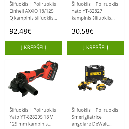
Šlifuoklis | Poliruoklis
Šlifuoklis | Poliruoklis
Einhell AXXIO 18/125
Yato YT-82827
Q kampinis šlifuoklis
kampinis šlifuoklis
12,5 cm 1,54 kg
12,5 cm 10000 RPM
92.48€
30.58€
1,5 kg
Į KREPŠELĮ
Į KREPŠELĮ
Šlifuoklis | Poliruoklis
Šlifuoklis | Poliruoklis
Yato YT-828295 18 V
Smerigliatrice
125 mm kampinis
angolare DeWalt