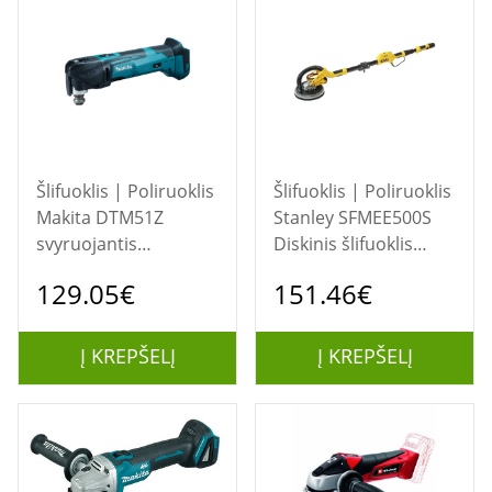
Šlifuoklis | Poliruoklis
Šlifuoklis | Poliruoklis
Makita DTM51Z
Stanley SFMEE500S
svyruojantis
Diskinis šlifuoklis
daugiafunkcinis
Juoda, Geltona
129.05€
151.46€
įrankis 20000 aps/min
Juodas, turkio spalvos
Į KREPŠELĮ
Į KREPŠELĮ