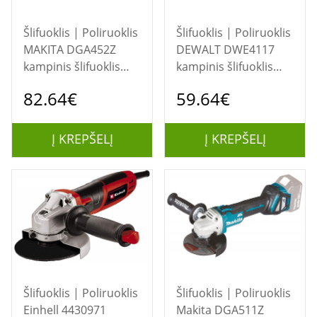
Šlifuoklis | Poliruoklis
Šlifuoklis | Poliruoklis
MAKITA DGA452Z
DEWALT DWE4117
kampinis šlifuoklis
kampinis šlifuoklis
115 mm 18 V Juoda,
125 mm 950W 1,99 kg
82.64€
59.64€
Mėlyna
Geltona
Į KREPŠELĮ
Į KREPŠELĮ
Šlifuoklis | Poliruoklis
Šlifuoklis | Poliruoklis
Einhell 4430971
Makita DGA511Z