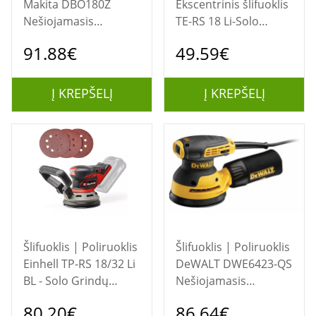
Makita DBO180Z
Ekscentrinis šlifuoklis
Nešiojamasis
TE-RS 18 Li-Solo
šlifuoklis Orbitinis
EINHELL
91.88€
49.59€
šlifuoklis
Į KREPŠELĮ
Į KREPŠELĮ
Šlifuoklis | Poliruoklis
Šlifuoklis | Poliruoklis
Einhell TP-RS 18/32 Li
DeWALT DWE6423-QS
BL - Solo Grindų
Nešiojamasis
šlifavimo įrankis
šlifuoklis Orbitinis
80.20€
86.64€
24000 RPM Juoda,
šlifuoklis 12000 OPM