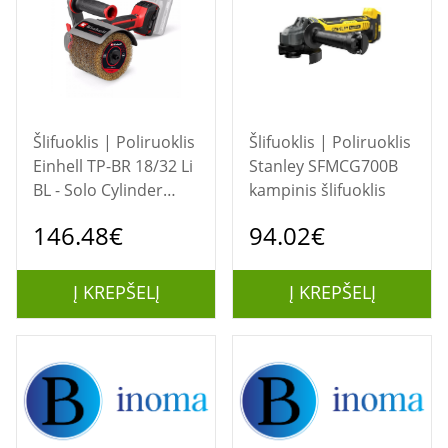
Šlifuoklis | Poliruoklis
Šlifuoklis | Poliruoklis
Einhell TP-BR 18/32 Li
Stanley SFMCG700B
BL - Solo Cylinder
kampinis šlifuoklis
sander
146.48€
94.02€
Į KREPŠELĮ
Į KREPŠELĮ