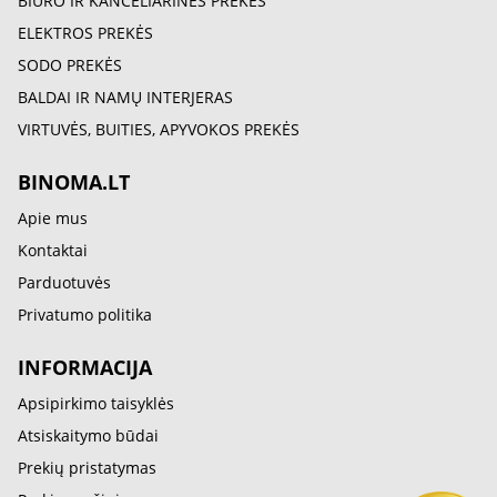
BIURO IR KANCELIARINĖS PREKĖS
ELEKTROS PREKĖS
SODO PREKĖS
BALDAI IR NAMŲ INTERJERAS
VIRTUVĖS, BUITIES, APYVOKOS PREKĖS
BINOMA.LT
Apie mus
Kontaktai
Parduotuvės
Privatumo politika
INFORMACIJA
Apsipirkimo taisyklės
Atsiskaitymo būdai
Prekių pristatymas