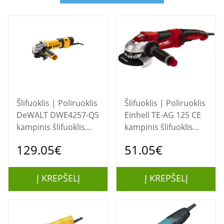
Šlifuoklis | Poliruoklis
Šlifuoklis | Poliruoklis
DeWALT DWE4257-QS
Einhell TE-AG 125 CE
kampinis šlifuoklis
kampinis šlifuoklis
12,5 cm 10000 RPM
12,5 cm 11000 RPM
129.05€
51.05€
1500 W 2,6 kg
1100 W 2,8 kg
Į KREPŠELĮ
Į KREPŠELĮ