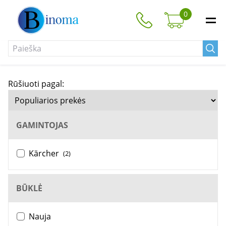
0
Rūšiuoti pagal:
GAMINTOJAS
Kärcher
(2)
BŪKLĖ
Nauja