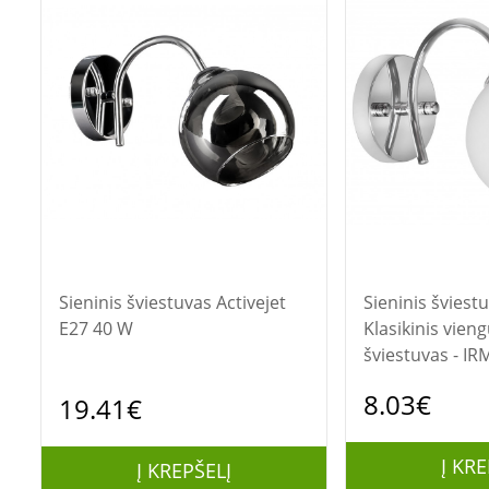
Sieninis šviestuvas Activejet
Sieninis šviestuvas Act
E27 40 W
Klasikinis vien
šviestuvas - IR
spalvos E27, sk
8.03€
19.41€
Į KRE
Į KREPŠELĮ