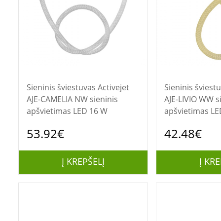
Sieninis šviestuvas Activejet
Sieninis šviestuvas Act
AJE-CAMELIA NW sieninis
AJE-LIVIO WW si
apšvietimas LED 16 W
apšvietimas LE
53.92€
42.48€
Į KREPŠELĮ
Į KRE