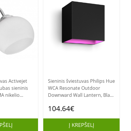
ivejet
Sieninis šviestuvas Philips Hue
gubas sieninis
WCA Resonate Outdoor
MA nikelio
Downward Wall Lantern, Black
irtas svetainei
| 8 W | 2000-6500 Hue White
104.64€
Colour Ambiance
PŠELĮ
Į KREPŠELĮ