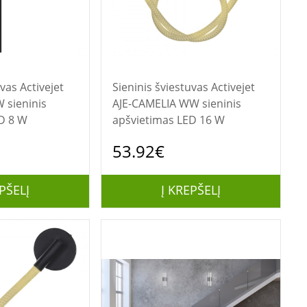
ivejet
Sieninis šviestuvas Activejet
 sieninis
AJE-CAMELIA WW sieninis
D 8 W
apšvietimas LED 16 W
53.92€
PŠELĮ
Į KREPŠELĮ