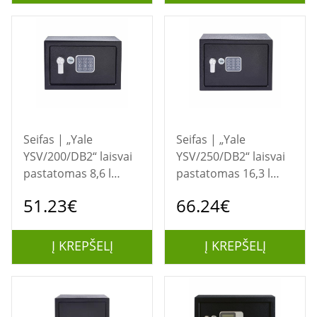
Seifas | „Yale
Seifas | „Yale
YSV/200/DB2“ laisvai
YSV/250/DB2“ laisvai
pastatomas 8,6 l
pastatomas 16,3 l
plieno seifas, juodas
plieninis juodas seifas
51.23€
66.24€
Į KREPŠELĮ
Į KREPŠELĮ