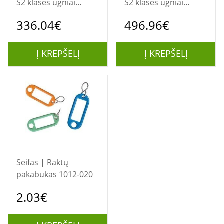
S2 klasės ugniai
S2 klasės ugniai
atsparus ginklų ir
atsparus ginklų ir
336.04€
496.96€
šaudmenų seifas
šaudmenų seifas
Į KREPŠELĮ
Į KREPŠELĮ
Seifas | Raktų
pakabukas 1012-020
2.03€