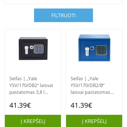
FILTRUOTI
Seifas | „Yale
Seifas | „Yale
YSV/170/DB2“ laisvai
YSV/170/DB2/B“
pastatomas 3,8 l
laisvai pastatomas
plieninis juodas seifas
seifas 3,8 l Plieninis
41.39€
41.39€
mėlynas
Į KREPŠELĮ
Į KREPŠELĮ