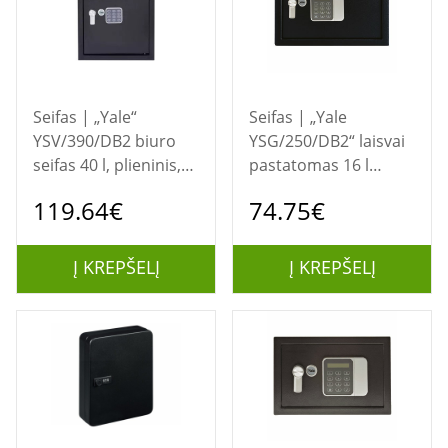
Seifas | „Yale“
Seifas | „Yale
YSV/390/DB2 biuro
YSG/250/DB2“ laisvai
seifas 40 l, plieninis,
pastatomas 16 l
juodas
plieninis juodas seifas
119.64€
74.75€
Į KREPŠELĮ
Į KREPŠELĮ