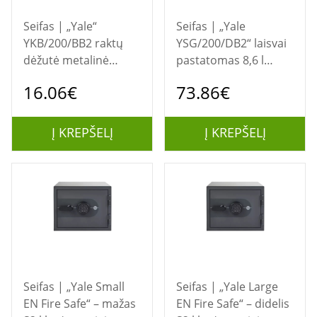
Seifas | „Yale“
Seifas | „Yale
YKB/200/BB2 raktų
YSG/200/DB2“ laisvai
dėžutė metalinė
pastatomas 8,6 l
juoda
plieninis juodas seifas
16.06€
73.86€
Į KREPŠELĮ
Į KREPŠELĮ
Seifas | „Yale Small
Seifas | „Yale Large
EN Fire Safe“ – mažas
EN Fire Safe“ – didelis