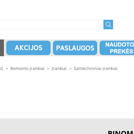
AS
>
Remonto įrankiai
>
Įrankiai
>
Santechniniai įrankiai
BINOM