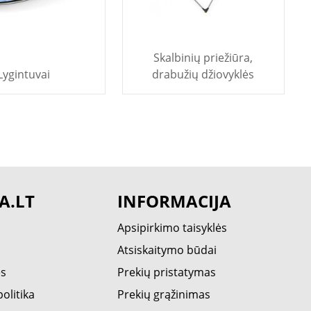
Skalbinių priežiūra,
Lygintuvai
drabužių džiovyklės
A.LT
INFORMACIJA
Apsipirkimo taisyklės
Atsiskaitymo būdai
ės
Prekių pristatymas
olitika
Prekių grąžinimas