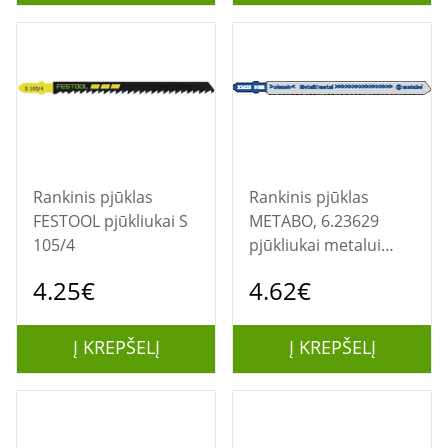
Rankinis pjūklas
Rankinis pjūklas
FESTOOL pjūkliukai S
METABO, 6.23629
105/4
pjūkliukai metalui
1.2*100 HSS
4.25€
4.62€
Į KREPŠELĮ
Į KREPŠELĮ