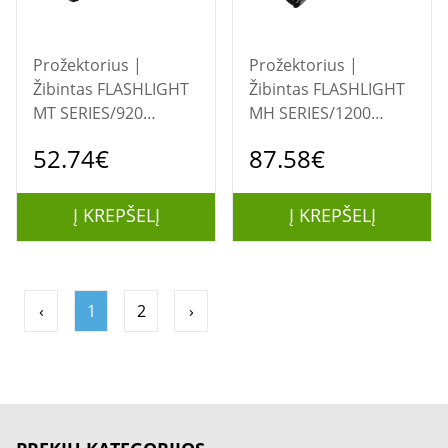
Prožektorius |
Prožektorius |
Žibintas FLASHLIGHT
Žibintas FLASHLIGHT
MT SERIES/920
MH SERIES/1200
LUMENS MT10C
LUMENS MH10 V2
52.74€
87.58€
NITECORE
NITECORE
Į KREPŠELĮ
Į KREPŠELĮ
‹
1
2
›