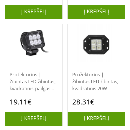
Juoda Ant galvos
tvirtinamas
Į KREPŠELĮ
Į KREPŠELĮ
žibintuvėlis LED
Prožektorius |
Prožektorius |
Žibintas LED žibintas,
Žibintas LED žibintas,
kvadratinis-pailgas
kvadratinis 20W
18W, 6x3W flood
19.11€
28.31€
Į KREPŠELĮ
Į KREPŠELĮ