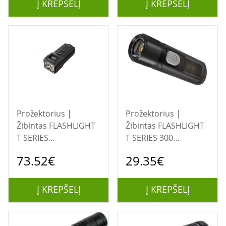
Į KREPŠELĮ
Į KREPŠELĮ
Prožektorius |
Prožektorius |
Žibintas FLASHLIGHT
Žibintas FLASHLIGHT
T SERIES
T SERIES 300
4000LUMENS/T4K
LUMENS/TIKI LE
73.52€
29.35€
NITECORE
NITECORE
Į KREPŠELĮ
Į KREPŠELĮ