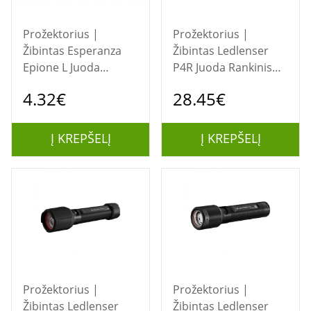
Prožektorius |
Prožektorius |
Žibintas Esperanza
Žibintas Ledlenser
Epione L Juoda
P4R Juoda Rankinis
Rankinis žibintuvėlis
žibintuvėlis LED
4.32€
28.45€
LED
Į KREPŠELĮ
Į KREPŠELĮ
Prožektorius |
Prožektorius |
Žibintas Ledlenser
Žibintas Ledlenser