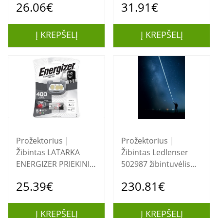
26.06€
31.91€
LM, 3 šviesos spalvos
8 W
Į KREPŠELĮ
Į KREPŠELĮ
Prožektorius |
Prožektorius |
Žibintas LATARKA
Žibintas Ledlenser
ENERGIZER PRIEKINIS
502987 žibintuvėlis
ŽIBINTAS HDL30 3AAA
Juoda Rankinis
25.39€
230.81€
400 LM
žibintuvėlis LED
Į KREPŠELĮ
Į KREPŠELĮ