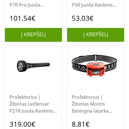
P7R Pro Juoda
P5R Juoda Rankinis
Rankinis žibintuvėlis
žibintuvėlis LED
101.54€
53.03€
LED
Į KREPŠELĮ
Į KREPŠELĮ
Prožektorius |
Prožektorius |
Žibintas Ledlenser
Žibintas Montis
P21R Juoda Rankinis
Bateryjna latarka
žibintuvėlis LED
nagłowna z sensorem
319.00€
8.81€
MT002 Raudona,