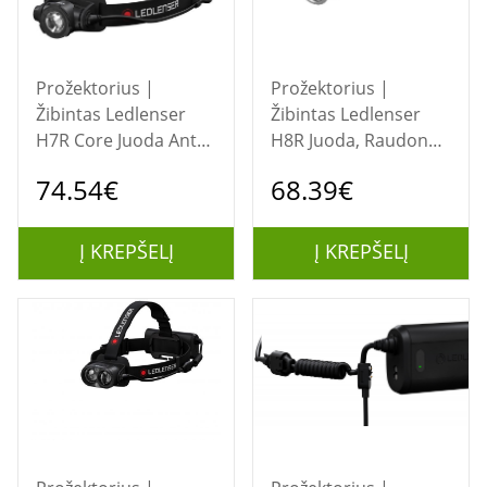
Prožektorius |
Prožektorius |
Žibintas Ledlenser
Žibintas Ledlenser
H7R Core Juoda Ant
H8R Juoda, Raudona
galvos tvirtinamas
Ant galvos
74.54€
68.39€
žibintuvėlis LED
tvirtinamas
žibintuvėlis LED
Į KREPŠELĮ
Į KREPŠELĮ