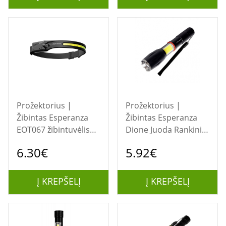
Prožektorius |
Prožektorius |
Žibintas Esperanza
Žibintas Esperanza
EOT067 žibintuvėlis
Dione Juoda Rankinis
Juoda, Ant galvos
žibintuvėlis LED
6.30€
5.92€
tvirtinamas
žibintuvėlis LED
Į KREPŠELĮ
Į KREPŠELĮ