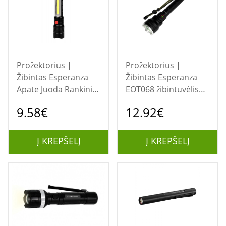
Prožektorius |
Prožektorius |
Žibintas Esperanza
Žibintas Esperanza
Apate Juoda Rankinis
EOT068 žibintuvėlis
žibintuvėlis LED
Juoda, įkraunamas
9.58€
12.92€
LED žibintuvėlis
Į KREPŠELĮ
Į KREPŠELĮ