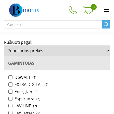
0
Rūšiuoti pagal:
GAMINTOJAS
DeWALT
(1)
EXTRA DIGITAL
(2)
Energizer
(2)
Esperanza
(5)
LAVILINE
(7)
LedLenser
(9)