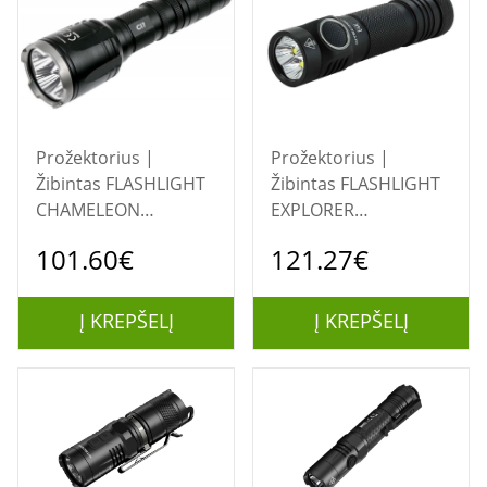
Prožektorius |
Prožektorius |
Žibintas FLASHLIGHT
Žibintas FLASHLIGHT
CHAMELEON
EXPLORER
SERIES/2500 LUMENS
SERIES/4400 LUMENS
101.60€
121.27€
CI7 NITECORE
E4K NITECORE
Į KREPŠELĮ
Į KREPŠELĮ