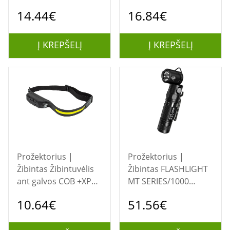
10W su 18650
LED, IPX7
14.44€
16.84€
įkraunamu
akumuliatoriumi
Į KREPŠELĮ
Į KREPŠELĮ
Prožektorius |
Prožektorius |
Žibintas Žibintuvėlis
Žibintas FLASHLIGHT
ant galvos COB +XPE,
MT SERIES/1000
su judesio jutikliu,
LUMENS MT21C
10.64€
51.56€
350lm, IPX4, USB-C
NITECORE