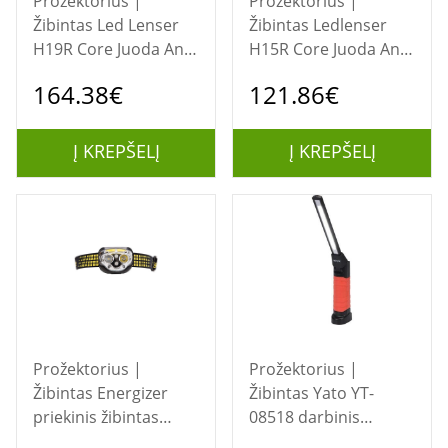
Prožektorius |
Prožektorius |
Žibintas Led Lenser
Žibintas Ledlenser
H19R Core Juoda Ant
H15R Core Juoda Ant
galvos tvirtinamas
galvos tvirtinamas
164.38€
121.86€
žibintuvėlis
žibintuvėlis LED
Į KREPŠELĮ
Į KREPŠELĮ
Prožektorius |
Prožektorius |
Žibintas Energizer
Žibintas Yato YT-
priekinis žibintas
08518 darbinis
Vision Ultra 3AA 450
šviestuvas Juoda LED