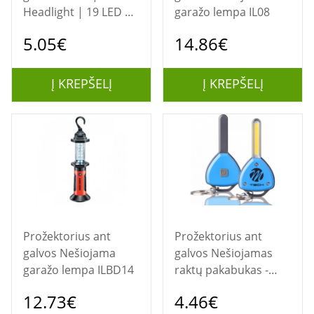
Headlight | 19 LED |
garažo lempa IL08
4 light functions
5.05€
14.86€
Į KREPŠELĮ
Į KREPŠELĮ
Prožektorius ant
Prožektorius ant
galvos Nešiojama
galvos Nešiojamas
garažo lempa ILBD14
raktų pakabukas -
žibintuvėlis IL01
12.73€
4.46€