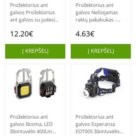
Prožektorius ant
Prožektorius ant
galvos Prožektorius
galvos Nešiojamas
ant galvos su judesio
raktų pakabukas -
davikliu LED COB IL11
žibintuvėlis IL04
12.20€
4.63€
Į KREPŠELĮ
Į KREPŠELĮ
Prožektorius ant
Prožektorius ant
galvos Bosma, LED
galvos Esperanza
žibintuvėlis 400Lm
EOT005 žibintuvėlis