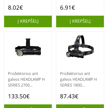
Multi-Tool
Juoda, Mėlyna Ant
8.02€
6.91€
galvos tvirtinamas
žibintuvėlis LED
Į KREPŠELĮ
Į KREPŠELĮ
Prožektorius ant
Prožektorius ant
galvos HEADLAMP H
galvos HEADLAMP H
SERIES 2700
SERIES 1800
LUMENS/HC35
LUMENS/HC33
133.50€
87.43€
NITECORE
NITECORE