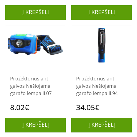
Į KREPŠELĮ
Į KREPŠELĮ
Prožektorius ant
Prožektorius ant
galvos Nešiojama
galvos Nešiojama
garažo lempa IL07
garažo lempa IL94
8.02€
34.05€
Į KREPŠELĮ
Į KREPŠELĮ