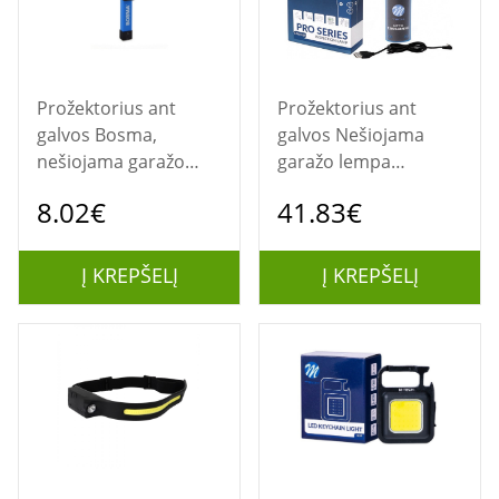
Prožektorius ant
Prožektorius ant
galvos Bosma,
galvos Nešiojama
nešiojama garažo
garažo lempa
lempa 120LM
ILPRO109
8.02€
41.83€
Į KREPŠELĮ
Į KREPŠELĮ