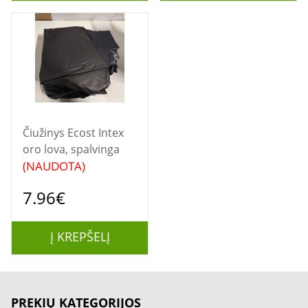
Čiužinys Ecost Intex
oro lova, spalvinga
(NAUDOTA)
7.96€
Į KREPŠELĮ
PREKIŲ KATEGORIJOS