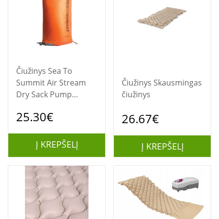
Čiužinys Sea To
Summit Air Stream
Čiužinys Skausmingas
Dry Sack Pump
čiužinys
Oranžinė
25.30€
26.67€
Į KREPŠELĮ
Į KREPŠELĮ