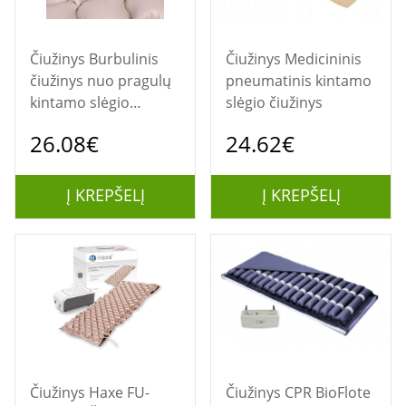
Čiužinys Burbulinis
Čiužinys Medicininis
čiužinys nuo pragulų
pneumatinis kintamo
kintamo slėgio
slėgio čiužinys
M100AM
26.08€
24.62€
Į KREPŠELĮ
Į KREPŠELĮ
Čiužinys Haxe FU-
Čiužinys CPR BioFlote