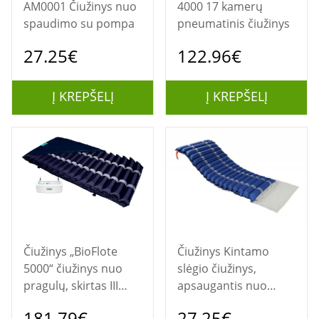
AM0001 Čiužinys nuo
4000 17 kamerų
spaudimo su pompa
pneumatinis čiužinys
27.25€
122.96€
Į KREPŠELĮ
Į KREPŠELĮ
Čiužinys „BioFlote
Čiužinys Kintamo
5000“ čiužinys nuo
slėgio čiužinys,
pragulų, skirtas III
apsaugantis nuo
laipsnio praguloms iki
pragulų, su siurbliu
181.79€
27.25€