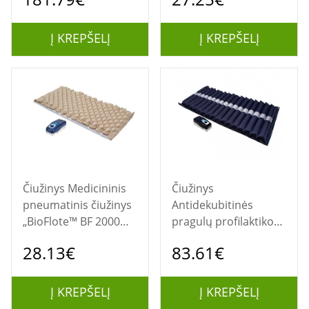
160 kg, mėlynas
Į KREPŠELĮ
Į KREPŠELĮ
Čiužinys Medicininis
Čiužinys
pneumatinis čiužinys
Antidekubitinės
„BioFlote™ BF 2000
pragulų profilaktikos
REHAFUND“
čiužinys BioFlote 3000
28.13€
83.61€
BF iki 130 kg, mėlynas
Į KREPŠELĮ
Į KREPŠELĮ