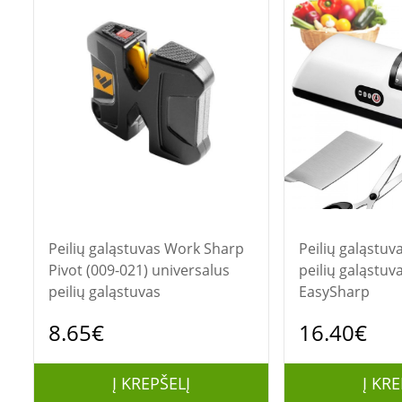
Peilių galąstuvas Work Sharp
Peilių galąstuvas Belai
Pivot (009-021) universalus
peilių galąstuv
peilių galąstuvas
EasySharp
8.65€
16.40€
Į KREPŠELĮ
Į KRE