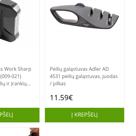
arp
Peilių galąstuvas Adler AD
 (009-021)
4531 peilių galąstuvas, juodas
ių ir įrankių
/ pilkas
11.59€
PŠELĮ
Į KREPŠELĮ