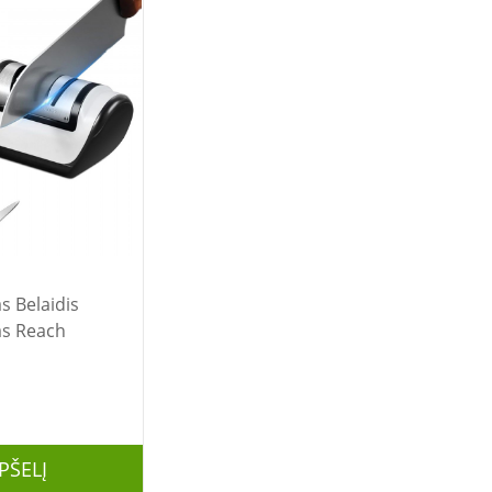
dis
as Reach
PŠELĮ