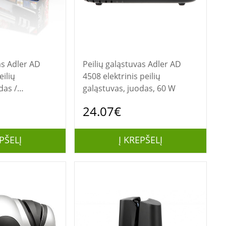
 AD
Peilių galąstuvas Adler AD
eilių
4508 elektrinis peilių
das /
galąstuvas, juodas, 60 W
plieno
24.07€
PŠELĮ
Į KREPŠELĮ