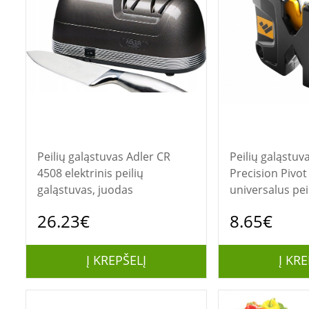
Peilių galąstuvas Adler CR
Peilių galąstuvas Work Sh
4508 elektrinis peilių
Precision Pivot
galąstuvas, juodas
universalus peil
galąstuvas
26.23€
8.65€
Į KREPŠELĮ
Į KRE