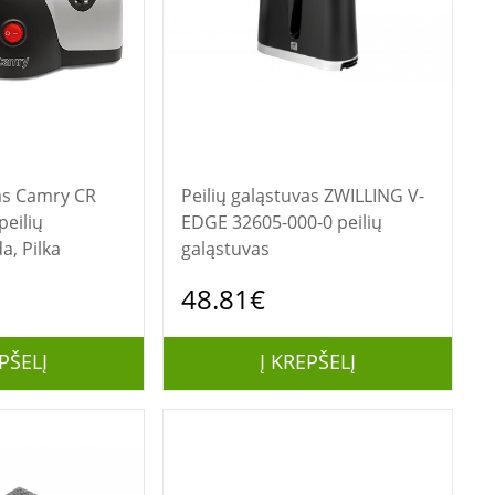
 CR
Peilių galąstuvas ZWILLING V-
peilių
EDGE 32605-000-0 peilių
a, Pilka
galąstuvas
48.81€
PŠELĮ
Į KREPŠELĮ