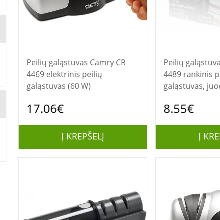
Peilių galąstuvas Camry CR
Peilių galąstuvas Adler
4469 elektrinis peilių
4489 rankinis p
galąstuvas (60 W)
galąstuvas, juo
nerūdijančiojo 
17.06€
8.55€
Į KREPŠELĮ
Į KRE