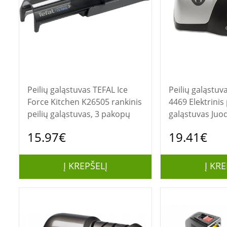
Peilių galąstuvas TEFAL Ice
Peilių galąstuvas Camry
Force Kitchen K26505 rankinis
4469 Elektrinis 
peilių galąstuvas, 3 pakopų
galąstuvas Juod
15.97€
19.41€
Į KREPŠELĮ
Į KRE