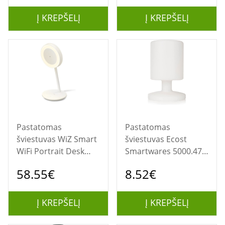
240 V
Silver | Portable lamp
Į KREPŠELĮ
Į KREPŠELĮ
Pastatomas
Pastatomas
šviestuvas WiZ Smart
šviestuvas Ecost
WiFi Portrait Desk
Smartwares 5000.472
Lamp | 2700-6500 K
LED stalo lempos
58.55€
8.52€
belaidė baterija 3 W
(NAUDOTA)
plasti
Į KREPŠELĮ
Į KREPŠELĮ