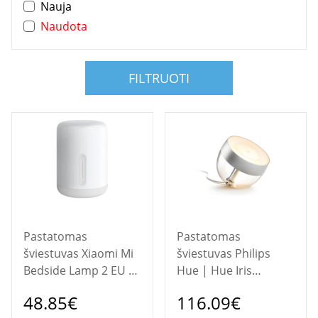
Nauja
Naudota
FILTRUOTI
Pastatomas
Pastatomas
šviestuvas Xiaomi Mi
šviestuvas Philips
Bedside Lamp 2 EU |
Hue | Hue Iris
BHR5969EU | 25000 h
Portable Lamp, Silver
48.85€
116.09€
| LED lamp | 220 -
Special Edition |