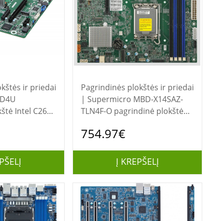
kštės ir priedai
Pagrindinės plokštės ir priedai
| Supermicro MBD-X14SAZ-
štė Intel C262
TLN4F-O pagrindinė plokštė
o ATX“
Intel W880
754.97€
PŠELĮ
Į KREPŠELĮ