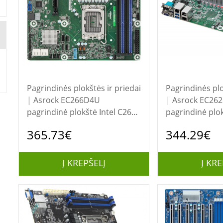
Pagrindinės plokštės ir priedai
Pagrindinės plo
| Asrock EC266D4U
| Asrock EC262D4U
pagrindinė plokštė Intel C266
pagrindinė plok
LGA 1700 „micro ATX“
LGA 1700 „micr
365.73€
344.29€
Į KREPŠELĮ
Į KRE