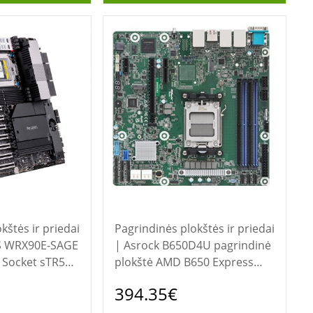
kštės ir priedai
Pagrindinės plokštės ir priedai
| Asrock B650D4U pagrindinė
Socket sTR5
plokštė AMD B650 Express
 plokštė darbo
AM5 lizdas „micro ATX“
394.35€