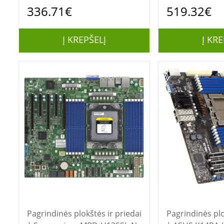
AMD Epyc 4004/Ryzen
AMD Epyc 4004
336.71€
519.32€
7000/Ryzen 9000 B650E
7000/Ryzen 90
Į KREPŠELĮ
Į KRE
Pagrindinės plokštės ir priedai
Pagrindinės plo