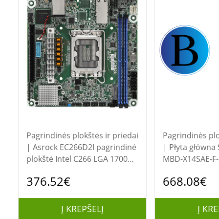
Pagrindinės plokštės ir priedai
Pagrindinės plo
| Asrock EC266D2I pagrindinė
| Płyta główna Supermicro
plokštė Intel C266 LGA 1700
MBD-X14SAE-F-
„mini ITXs“
376.52€
668.08€
Į KREPŠELĮ
Į KRE