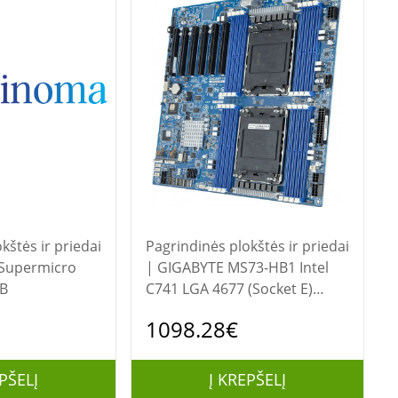
kštės ir priedai
Pagrindinės plokštės ir priedai
| GIGABYTE MS73-HB1 Intel
B
C741 LGA 4677 (Socket E)
Prailgintas ATX
1098.28€
PŠELĮ
Į KREPŠELĮ