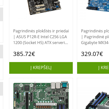
Pagrindinės plokštės ir priedai
Pagrindinės plo
| ASUS P12R-E Intel C256 LGA
| Pagrindinė plokštė -
1200 (Socket H5) ATX serverio
Gigabyte MX34
pagrindinė plokštė
1700 Intel® Xe
385.72€
329.07€
6300 Intel® P
G7400 / G7400T
Į KREPŠELĮ
Į KRE