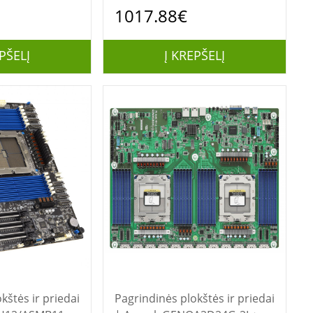
/Ryzen
1017.88€
00 B650E
PŠELĮ
Į KREPŠELĮ
kštės ir priedai
Pagrindinės plokštės ir priedai