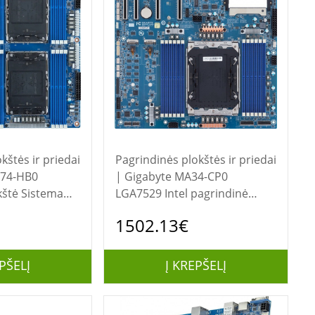
kštės ir priedai
Pagrindinės plokštės ir priedai
| Gigabyte MA34-CP0
kštė Sistema
LGA7529 Intel pagrindinė
Socket LGA4710
plokštė
1502.13€
PŠELĮ
Į KREPŠELĮ