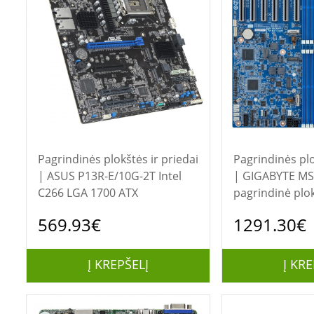
Pagrindinės plokštės ir priedai
Pagrindinės plo
| ASUS P13R-E/10G-2T Intel
| GIGABYTE MS74-HB0
C266 LGA 1700 ATX
pagrindinė plo
viename luste 
569.93€
1291.30€
Prailgintas ATX
Į KREPŠELĮ
Į KRE