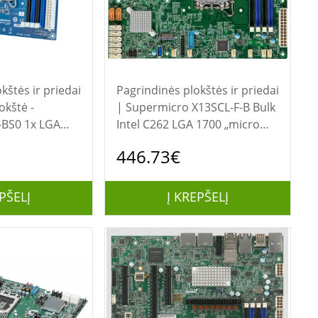
kštės ir priedai
Pagrindinės plokštės ir priedai
| Supermicro X13SCL-F-B Bulk
-BS0 1x LGA
Intel C262 LGA 1700 „micro
on® E-2400 /
ATX“
446.73€
entium® Gold
 Intel® C262
PŠELĮ
Į KREPŠELĮ