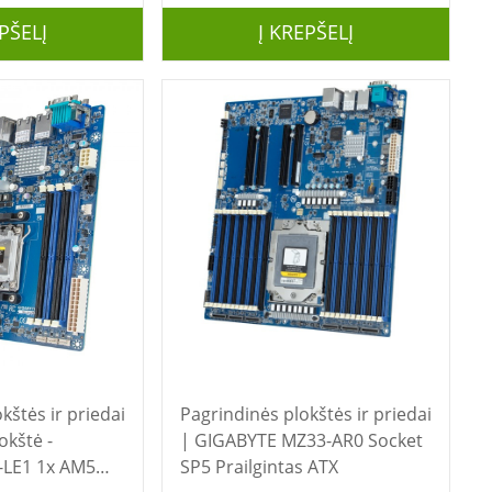
PŠELĮ
Į KREPŠELĮ
kštės ir priedai
Pagrindinės plokštės ir priedai
| GIGABYTE MZ33-AR0 Socket
-LE1 1x AM5
SP5 Prailgintas ATX