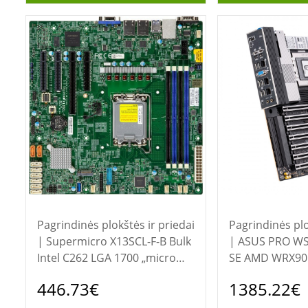
Pagrindinės plokštės ir priedai
Pagrindinės plo
| Supermicro X13SCL-F-B Bulk
| ASUS PRO WS WRX90E-SAGE
Intel C262 LGA 1700 „micro
SE AMD WRX90 
ATX“
EEB pagrindinė
446.73€
1385.22€
vietoms