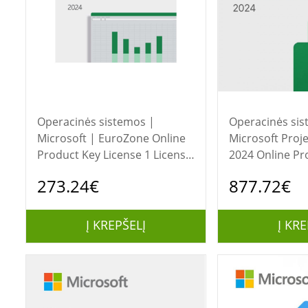
Operacinės sistemos |
Operacinės sis
Microsoft | EuroZone Online
Microsoft Proj
Product Key License 1 License
2024 Online Pr
Downloadable | Office Home
License 1 Licen
273.24€
877.72€
and Business 2024 | EP2-
Downloadable 
06606 | All Languages | ESD
All Languages 
Į KREPŠELĮ
Į KRE