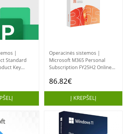
temos |
Operacinės sistemos |
ect Standard
Microsoft M365 Personal
oduct Key
Subscription FY25H2 Online
se
Product Key License 1 License
86.82€
| EP2-07057 |
Eurozone Downloadable NR 1
| ESD
Year | EP2-32306 | ESD
PŠELĮ
Į KREPŠELĮ