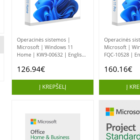
Operacinės sistemos |
Operacinės sis
Microsoft | Windows 11
Microsoft | Wi
Home | KW9-00632 | English
FQC-10528 | Eng
| OEM | 64-bit
DSP | 64-bit
126.94€
160.16€
Į KREPŠELĮ
Į KRE