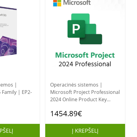
temos |
Operacinės sistemos |
 Family | EP2-
Microsoft Project Professional
2024 Online Product Key
License 1 License
1454.89€
Downloadable NR | EP2-
07001 | All Languages | ESD
PŠELĮ
Į KREPŠELĮ