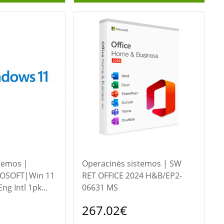
temos |
Operacinės sistemos | SW
ROSOFT|Win 11
RET OFFICE 2024 H&B/EP2-
ng Intl 1pk
06631 MS
DVD|Win
267.02€
sh|4YR-00316