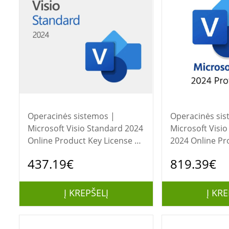
Operacinės sistemos |
Operacinės sis
Microsoft Visio Standard 2024
Microsoft Visio
Online Product Key License 1
2024 Online Pr
License Downloadable NR |
License 1 Licen
437.19€
819.39€
EP2-07167 | All Languages |
Downloadable 
ESD
07111 | All La
Į KREPŠELĮ
Į KRE