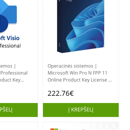
temos |
Operacinės sistemos |
 Professional
Microsoft Win Pro N FPP 11
oduct Key
Online Product Key License 1
se
License Downloadable NR |
222.76€
NR | EP2-
FWC-03370 | All Languages |
nguages | ESD
ESD | 64-bit
PŠELĮ
Į KREPŠELĮ