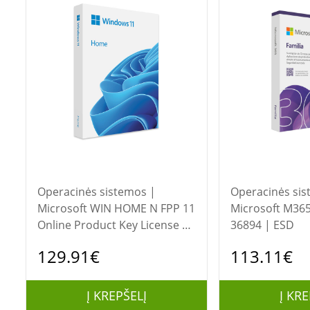
Operacinės sistemos |
Operacinės sis
Microsoft WIN HOME N FPP 11
Microsoft M365
Online Product Key License 1
36894 | ESD
License Downloadable NR |
129.91€
113.11€
KX3-00290 | All Languages |
ESD | 64-bit
Į KREPŠELĮ
Į KRE