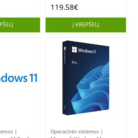
Retail|HAJ-
119.58€
PŠELĮ
Į KREPŠELĮ
temos |
Operacinės sistemos |