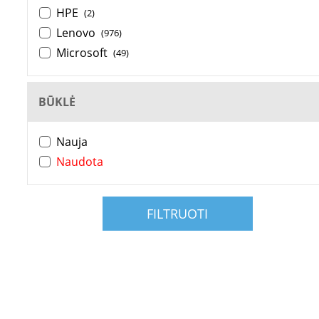
HPE
(2)
Lenovo
(976)
Microsoft
(49)
BŪKLĖ
Nauja
Naudota
FILTRUOTI