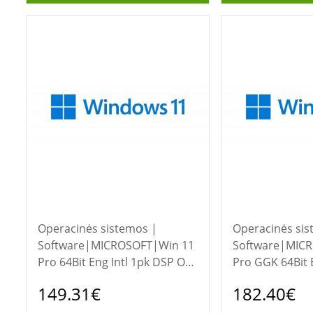
Operacinės sistemos |
Operacinės sis
Software|MICROSOFT|Win 11
Software|MIC
Pro 64Bit Eng Intl 1pk DSP OEI
Pro GGK 64Bit E
DVD|Win
DSP ORT OEI 
149.31€
182.40€
Pro|OEM|English|FQC-10528
Pro|OEM|Engli