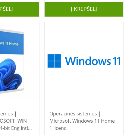
PŠELĮ
Į KREPŠELĮ
temos |
Operacinės sistemos |
ROSOFT|WIN
Microsoft Windows 11 Home
-bit Eng Intl
1 licenc.