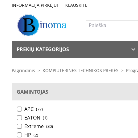
INFORMACIJA PIRKĖJUI
KLAUSKITE
PREKIŲ KATEGORIJOS
Pagrindinis
>
KOMPIUTERINĖS TECHNIKOS PREKĖS
>
Progr
GAMINTOJAS
APC
(77)
EATON
(1)
Extreme
(30)
HP
(2)