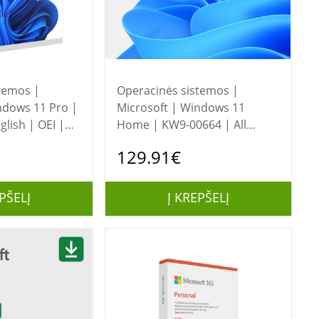
temos |
Operacinės sistemos |
ndows 11 Pro |
Microsoft | Windows 11
lish | OEI |
Home | KW9-00664 | All
Languages | ESD | 64-bit
129.91€
PŠELĮ
Į KREPŠELĮ