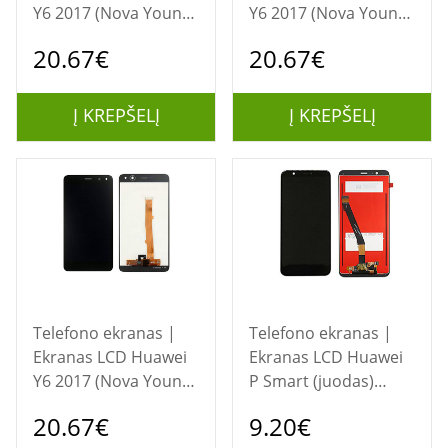
Y6 2017 (Nova Young)
Y6 2017 (Nova Young)
/ Y5 2017 (Y5 III)
/ Y5 2017 (Y5 III)
20.67€
20.67€
(auksinis)
(baltas)
Į KREPŠELĮ
Į KREPŠELĮ
Telefono ekranas |
Telefono ekranas |
Ekranas LCD Huawei
Ekranas LCD Huawei
Y6 2017 (Nova Young)
P Smart (juodas)
/ Y5 2017 (Y5 III)
restauruotas
20.67€
9.20€
(juodas) restauruotas