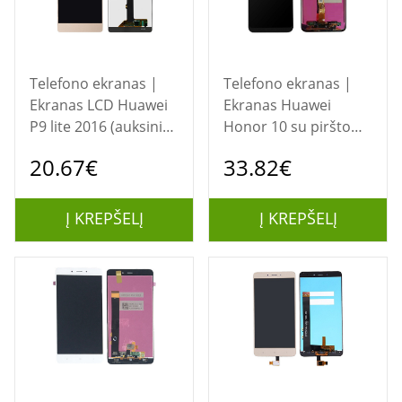
Telefono ekranas |
Telefono ekranas |
Ekranas LCD Huawei
Ekranas Huawei
P9 lite 2016 (auksinis)
Honor 10 su piršto
restauruotas
atspaudo nuskaitymu
20.67€
33.82€
(juodas) restauruotas
Į KREPŠELĮ
Į KREPŠELĮ