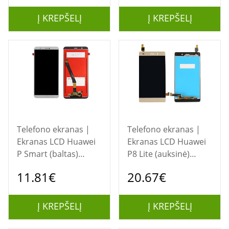
Į KREPŠELĮ
Į KREPŠELĮ
Telefono ekranas |
Telefono ekranas |
Ekranas LCD Huawei
Ekranas LCD Huawei
P Smart (baltas)
P8 Lite (auksinė)
restauruotas
restauruotas
11.81€
20.67€
Į KREPŠELĮ
Į KREPŠELĮ