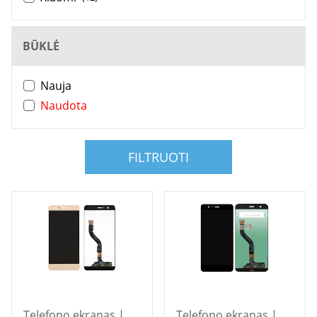
BŪKLĖ
Nauja
Naudota
FILTRUOTI
Telefono ekranas |
Telefono ekranas |