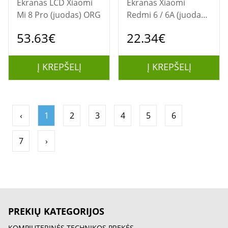
Ekranas LCD Xiaomi
Ekranas Xiaomi
Mi 8 Pro (juodas) ORG
Redmi 6 / 6A (juodas)
restauruotas
53.63€
22.34€
Į KREPŠELĮ
Į KREPŠELĮ
‹
1
2
3
4
5
6
7
›
PREKIŲ KATEGORIJOS
KOMPIUTERINĖS TECHNIKOS PREKĖS