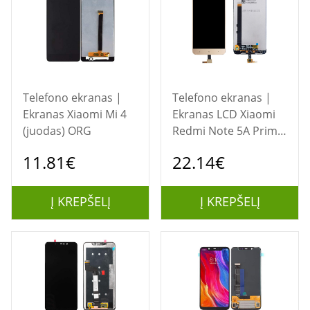
Telefono ekranas |
Telefono ekranas |
Ekranas Xiaomi Mi 4
Ekranas LCD Xiaomi
(juodas) ORG
Redmi Note 5A Prime
(auksinis)
11.81€
22.14€
Restauruotas
Į KREPŠELĮ
Į KREPŠELĮ