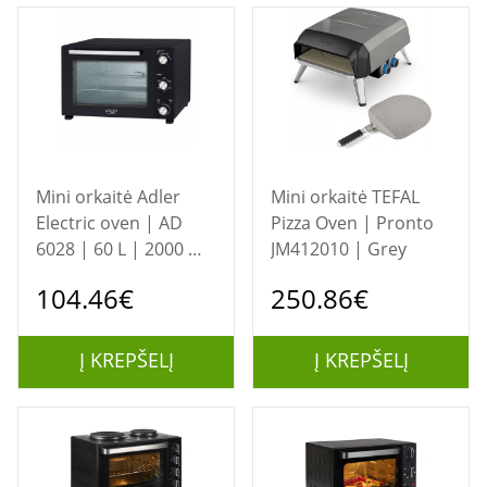
Mini orkaitė Adler
Mini orkaitė TEFAL
Electric oven | AD
Pizza Oven | Pronto
6028 | 60 L | 2000 W
JM412010 | Grey
| Black
104.46€
250.86€
Į KREPŠELĮ
Į KREPŠELĮ