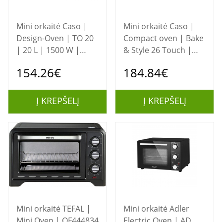
Mini orkaitė Caso |
Mini orkaitė Caso |
Design-Oven | TO 20
Compact oven | Bake
| 20 L | 1500 W |
& Style 26 Touch |
Black
Easy Clean | Compact
154.26€
184.84€
| 1500 W | Silver
Į KREPŠELĮ
Į KREPŠELĮ
Mini orkaitė TEFAL |
Mini orkaitė Adler
Mini Oven | OF444834
Electric Oven | AD