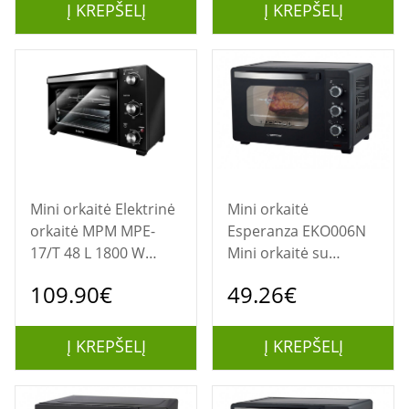
Į KREPŠELĮ
Į KREPŠELĮ
Mini orkaitė Elektrinė
Mini orkaitė
orkaitė MPM MPE-
Esperanza EKO006N
17/T 48 L 1800 W
Mini orkaitė su
Juoda
konvekcija ir nerija 25
109.90€
49.26€
l 1600W juoda
Į KREPŠELĮ
Į KREPŠELĮ