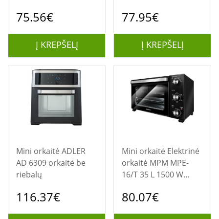
PHILIPS
karštas oras, galia
75.56€
77.95€
2000 W
Į KREPŠELĮ
Į KREPŠELĮ
Mini orkaitė ADLER
Mini orkaitė Elektrinė
AD 6309 orkaitė be
orkaitė MPM MPE-
riebalų
16/T 35 L 1500 W
Juoda
116.37€
80.07€