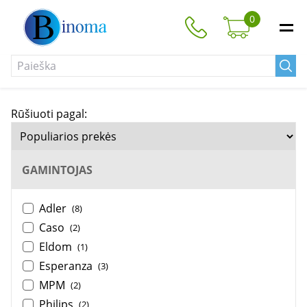
0
Rūšiuoti pagal:
GAMINTOJAS
Adler
(8)
Caso
(2)
Eldom
(1)
Esperanza
(3)
MPM
(2)
Philips
(2)