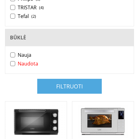
TRISTAR
(4)
Tefal
(2)
BŪKLĖ
Nauja
Naudota
FILTRUOTI