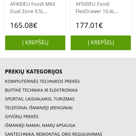
AF400EU Foodi MAX
AF500EU Foodi
Dual Zone 9,5L
FlexDrawer 10,4L
Heißluftfritteuse
Heißluftfritteuse
165.08€
177.01€
Į KREPŠELĮ
Į KREPŠELĮ
PREKIŲ KATEGORIJOS
KOMPIUTERINĖS TECHNIKOS PREKĖS
BUITINĖ TECHNIKA IR ELEKTRONIKA
SPORTAS, LAISVALAIKIS, TURIZMAS
TELEFONAI, IŠMANIEJI ĮRENGINIAI
GYVŪNŲ PREKĖS
IŠMANIEJI NAMAI, NAMŲ APSAUGA
SANTECHNIKA, REMONTAS, ORO REGULIAVIMAS