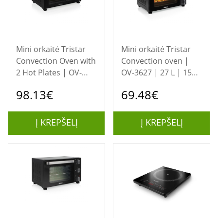
Mini orkaitė Tristar
Mini orkaitė Tristar
Convection Oven with
Convection oven |
2 Hot Plates | OV-
OV-3627 | 27 L | 1500
3670 | 35 L | 3200 W
W | Black
98.13€
69.48€
| Black
Į KREPŠELĮ
Į KREPŠELĮ