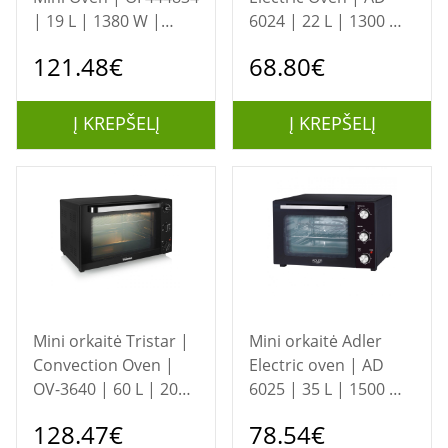
| 19 L | 1380 W |
6024 | 22 L | 1300 W
Black
| Black
121.48€
68.80€
Į KREPŠELĮ
Į KREPŠELĮ
Mini orkaitė Tristar |
Mini orkaitė Adler
Convection Oven |
Electric oven | AD
OV-3640 | 60 L | 2000
6025 | 35 L | 1500 W
W | Black
| Black
128.47€
78.54€