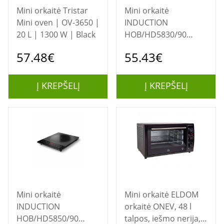
Mini orkaitė Tristar
Mini orkaitė
Mini oven | OV-3650 |
INDUCTION
20 L | 1300 W | Black
HOB/HD5830/90
PHILIPS
57.48€
55.43€
Į KREPŠELĮ
Į KREPŠELĮ
Mini orkaitė
Mini orkaitė ELDOM
INDUCTION
orkaitė ONEV, 48 l
HOB/HD5850/90
talpos, iešmo nerija,