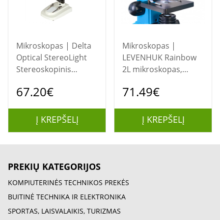
Mikroskopas | Delta
Mikroskopas |
Optical StereoLight
LEVENHUK Rainbow
Stereoskopinis
2L mikroskopas,
mikroskopas Balta
mėlynas
67.20€
71.49€
Į KREPŠELĮ
Į KREPŠELĮ
PREKIŲ KATEGORIJOS
KOMPIUTERINĖS TECHNIKOS PREKĖS
BUITINĖ TECHNIKA IR ELEKTRONIKA
SPORTAS, LAISVALAIKIS, TURIZMAS