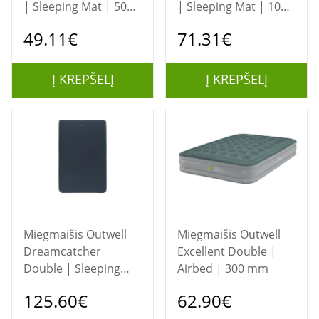
| Sleeping Mat | 50
| Sleeping Mat | 100
mm
mm
49.11€
71.31€
Į KREPŠELĮ
Į KREPŠELĮ
Miegmaišis Outwell
Miegmaišis Outwell
Dreamcatcher
Excellent Double |
Double | Sleeping
Airbed | 300 mm
Mat | 75 mm
125.60€
62.90€