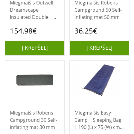
Miegmaišis Outwell
Miegmaišis Robens
Dreamscape
Campground 50 Self-
Insulated Double |
inflating mat 50 mm
Sleeping Mat | 120
154.98€
36.25€
mm
Į KREPŠELĮ
Į KREPŠELĮ
Miegmaišis Robens
Miegmaišis Easy
Campground 30 Self-
Camp | Sleeping Bag
inflating mat 30 mm
| 190 (L) x 75 (W) cm |