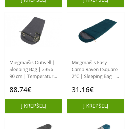
Miegmaišis Outwell |
Miegmaišis Easy
Sleeping Bag | 235 x
Camp Raven I Square
90 cm | Temperature
2°C | Sleeping Bag |
-15/5 °C | Right zipper
220 x 80 cm |
88.74€
31.16€
Temperature -12 to 7
°C | Two-way open-
end, L-shaped,
Į KREPŠELĮ
Į KREPŠELĮ
autolock