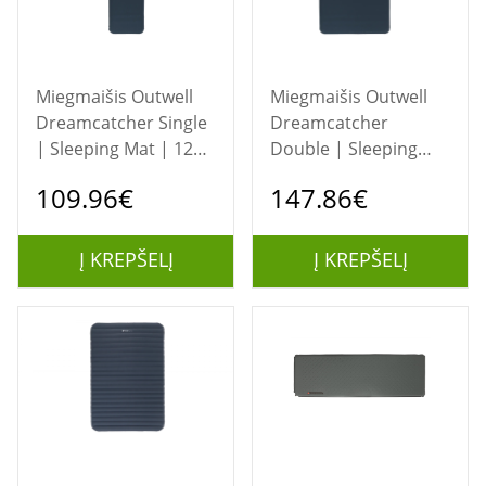
Miegmaišis Outwell
Miegmaišis Outwell
Dreamcatcher Single
Dreamcatcher
| Sleeping Mat | 120
Double | Sleeping
mm
Mat | 100 mm
109.96€
147.86€
Į KREPŠELĮ
Į KREPŠELĮ