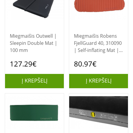
Miegmaišis Outwell |
Miegmaišis Robens
Sleepin Double Mat |
FjellGuard 40, 310090
100 mm
| Self-inflating Mat |
40 mm
127.29€
80.97€
Į KREPŠELĮ
Į KREPŠELĮ