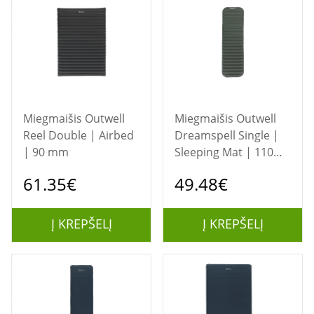
Miegmaišis Outwell
Miegmaišis Outwell
Reel Double | Airbed
Dreamspell Single |
| 90 mm
Sleeping Mat | 110
mm
61.35€
49.48€
Į KREPŠELĮ
Į KREPŠELĮ