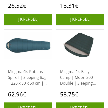
Blue
26.52€
18.31€
Į KREPŠELĮ
Į KREPŠELĮ
Miegmaišis Robens |
Miegmaišis Easy
Spire I | Sleeping Bag
Camp | Moon 200
| 220 x 80 x 50 cm |
Double | Sleeping
-17/4 °C | Left Zipper
Bag | 220 x 150 cm |
62.96€
58.75€
| Ocean Blue
2 way open - auto
lock, L-shape | Teal
Į KREPŠELĮ
Į KREPŠELĮ