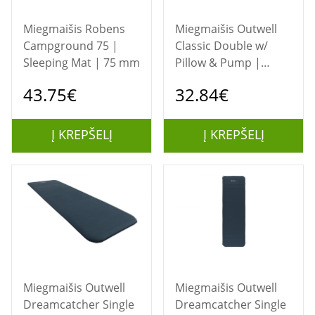
Miegmaišis Robens
Miegmaišis Outwell
Campground 75 |
Classic Double w/
Sleeping Mat | 75 mm
Pillow & Pump |
Airbed | 300 mm
43.75€
32.84€
Į KREPŠELĮ
Į KREPŠELĮ
Miegmaišis Outwell
Miegmaišis Outwell
Dreamcatcher Single
Dreamcatcher Single