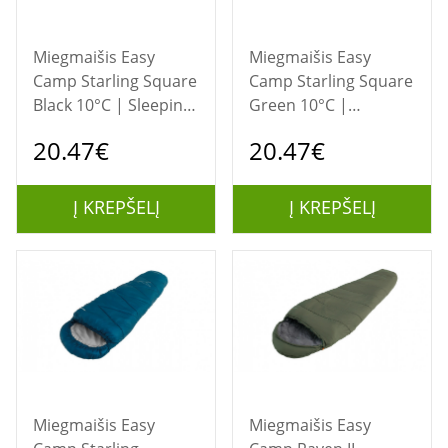
Miegmaišis Easy
Miegmaišis Easy
Camp Starling Square
Camp Starling Square
Black 10°C | Sleeping
Green 10°C |
Bag | 190 x 75 cm |
Sleeping Bag | One-
20.47€
20.47€
Temperature 5 to 15
way, L-shaped
°C | One-way, L-
shaped
Į KREPŠELĮ
Į KREPŠELĮ
Miegmaišis Easy
Miegmaišis Easy