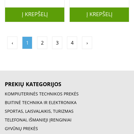
°C | 2 way open -
auto lock
auto lock, L-shape
Į KREPŠELĮ
Į KREPŠELĮ
‹
1
2
3
4
›
PREKIŲ KATEGORIJOS
KOMPIUTERINĖS TECHNIKOS PREKĖS
BUITINĖ TECHNIKA IR ELEKTRONIKA
SPORTAS, LAISVALAIKIS, TURIZMAS
TELEFONAI, IŠMANIEJI ĮRENGINIAI
GYVŪNŲ PREKĖS