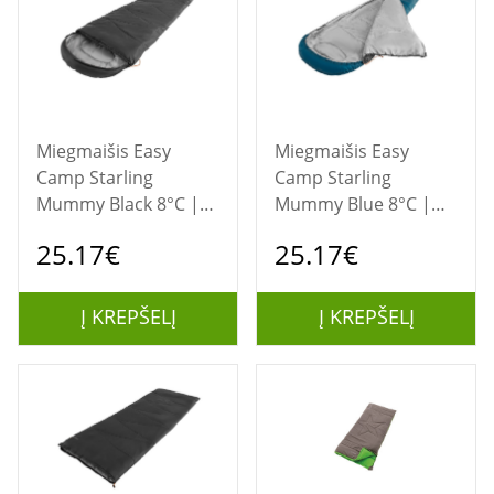
Miegmaišis Easy
Miegmaišis Easy
Camp Starling
Camp Starling
Mummy Black 8°C |
Mummy Blue 8°C |
Sleeping Bag | 210 x
Sleeping Bag | 210 x
25.17€
25.17€
75 x 50 cm |
75 x 50 cm |
Temperature -5 to 12
Temperature -5 to 12
°C | Two-way open-
°C | Two-way open-
Į KREPŠELĮ
Į KREPŠELĮ
end, autolock
end, autolock