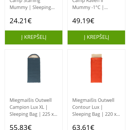
Camp Starling
Camp Raven II
Mummy | Sleeping
Mummy -1°C |
Bag | 170 x 60 x 45
Sleeping Bag | 215 x
24.21€
49.19€
cm | For Children |
76 x 50 cm |
Two-way open-end,
Temperature -16 to 4
autolock
°C | Two-way open-
Į KREPŠELĮ
Į KREPŠELĮ
end, L-shaped,
autolock
Miegmaišis Outwell
Miegmaišis Outwell
Campion Lux XL |
Contour Lux |
Sleeping Bag | 225 x
Sleeping Bag | 220 x
105 cm |
85 cm | 2-way L-
55.83€
63.61€
Temperature -16 to 5
shape open-end with