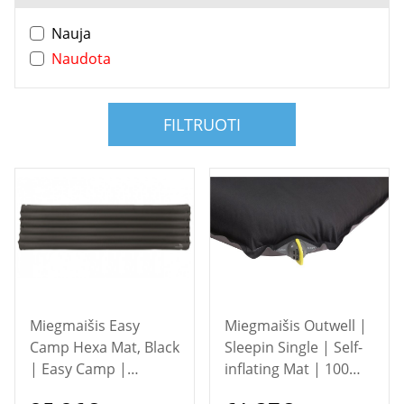
Nauja
Naudota
FILTRUOTI
Miegmaišis Easy
Miegmaišis Outwell |
Camp Hexa Mat, Black
Sleepin Single | Self-
| Easy Camp |
inflating Mat | 100
Sleeping mats
mm