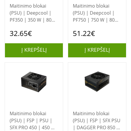
Maitinimo blokai
Maitinimo blokai
(PSU) | Deepcool |
(PSU) | Deepcool |
PF350 | 350 W | 80
PF750 | 750 W | 80
PLUS Standard
PLUS Standard
32.65€
51.22€
Certified | Black
Certified | Black
Į KREPŠELĮ
Į KREPŠELĮ
Maitinimo blokai
Maitinimo blokai
(PSU) | FSP | PSU |
(PSU) | FSP | SFX PSU
SFX PRO 450 | 450 W
| DAGGER PRO 850 |