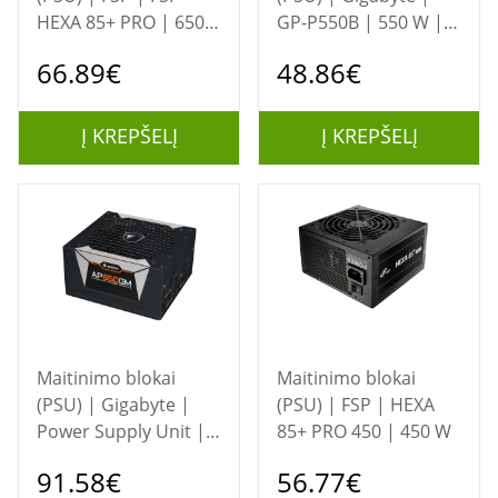
HEXA 85+ PRO | 650
GP-P550B | 550 W |
W | 80 Plus Bronze
80 PLUS Bronze
66.89€
48.86€
Certification
certified
Į KREPŠELĮ
Į KREPŠELĮ
Maitinimo blokai
Maitinimo blokai
(PSU) | Gigabyte |
(PSU) | FSP | HEXA
Power Supply Unit |
85+ PRO 450 | 450 W
GP-P850GM | 850 W |
91.58€
56.77€
80 PLUS Gold