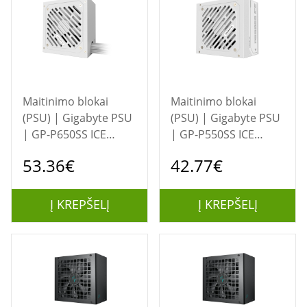
Maitinimo blokai
Maitinimo blokai
(PSU) | Gigabyte PSU
(PSU) | Gigabyte PSU
| GP-P650SS ICE
| GP-P550SS ICE
GEU1 | 650 W |
GEU1 | 550 W
53.36€
42.77€
USED, REFURBISHED,
MISSING MANUALS
Į KREPŠELĮ
Į KREPŠELĮ