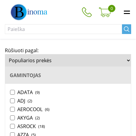
0
Rūšiuoti pagal:
GAMINTOJAS
ADATA
(9)
ADJ
(2)
AEROCOOL
(6)
AKYGA
(2)
ASROCK
(18)
AZZA
(5)