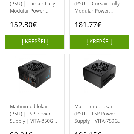
(PSU) | Corsair Fully
(PSU) | Corsair Fully
Modular Power
Modular Power
Supply (EU) | RMx
Supply (EU) | RMx
152.30€
181.77€
Series RM850x | 850
Series RM1000x |
W
1000 W
Į KREPŠELĮ
Į KREPŠELĮ
Maitinimo blokai
Maitinimo blokai
(PSU) | FSP Power
(PSU) | FSP Power
Supply | VITA-850GD
Supply | VITA-750GM
| 850 W
| 750 W