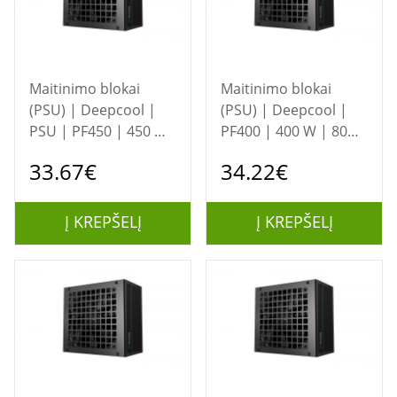
Maitinimo blokai
Maitinimo blokai
(PSU) | Deepcool |
(PSU) | Deepcool |
PSU | PF450 | 450 W
PF400 | 400 W | 80
| Black
PLUS Standard
33.67€
34.22€
Certified | Black
Į KREPŠELĮ
Į KREPŠELĮ