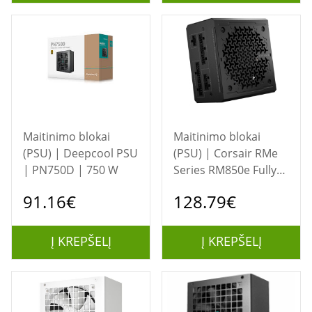
Maitinimo blokai
Maitinimo blokai
(PSU) | Deepcool PSU
(PSU) | Corsair RMe
| PN750D | 750 W
Series RM850e Fully
Modular Low-Noise
91.16€
128.79€
ATX Power Supply
(EU) | CP-9020296-EU
| 850 W
Į KREPŠELĮ
Į KREPŠELĮ