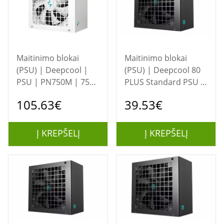
Maitinimo blokai
Maitinimo blokai
(PSU) | Deepcool |
(PSU) | Deepcool 80
PSU | PN750M | 750
PLUS Standard PSU |
W
PF500X | 500 W
105.63€
39.53€
Į KREPŠELĮ
Į KREPŠELĮ