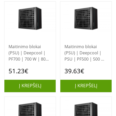
Maitinimo blokai
Maitinimo blokai
(PSU) | Deepcool |
(PSU) | Deepcool |
PF700 | 700 W | 80
PSU | PF500 | 500 W
PLUS Standard
| Black
51.23€
39.63€
Certified | Black
Į KREPŠELĮ
Į KREPŠELĮ