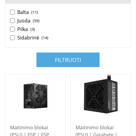
Balta
(11)
Juoda
(59)
Pilka
(3)
Sidabrinė
(14)
FILTRUOTI
Maitinimo blokai
Maitinimo blokai
(PSU) | FSP | FSP
(PSU) | Gigabyte |