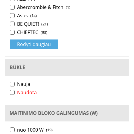
Abercrombie & Fitch
(1)
Asus
(14)
BE QUIET!
(21)
CHIEFTEC
(93)
Rodyti daugiau
BŪKLĖ
Nauja
Naudota
MAITINIMO BLOKO GALINGUMAS (W)
nuo 1000 W
(19)