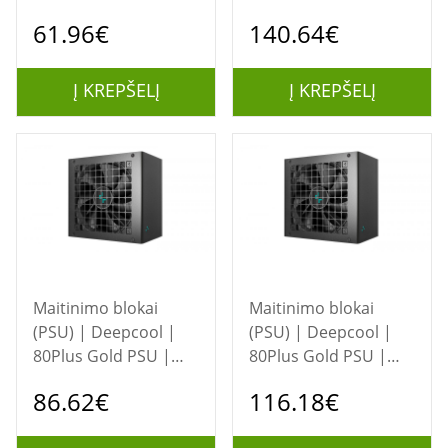
| Bronze
850 W | 80 Plus Gold
61.96€
140.64€
Į KREPŠELĮ
Į KREPŠELĮ
Maitinimo blokai
Maitinimo blokai
(PSU) | Deepcool |
(PSU) | Deepcool |
80Plus Gold PSU |
80Plus Gold PSU |
PN650M | 650 W
PN850M | 850 W
86.62€
116.18€