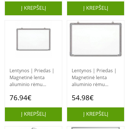
Į KREPŠELĮ
Į KREPŠELĮ
Lentynos | Priedas |
Lentynos | Priedas |
Magnetinė lenta
Magnetinė lenta
aliuminio rėmu
aliuminio rėmu
180x90 cm Forpus
120x90 cm, Forpus,
76.94€
54.98€
70103
Į KREPŠELĮ
Į KREPŠELĮ