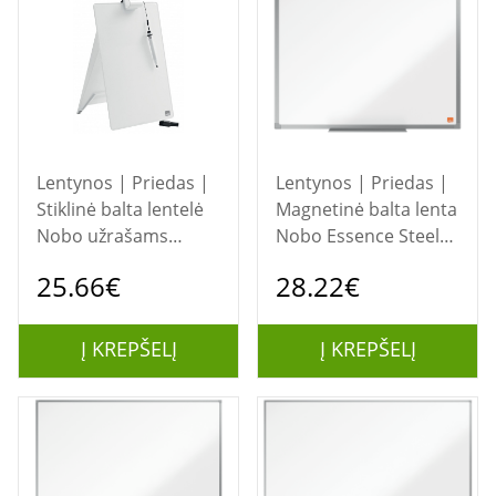
Lentynos | Priedas |
Lentynos | Priedas |
Stiklinė balta lentelė
Magnetinė balta lenta
Nobo užrašams
Nobo Essence Steel
22x30cm, pastatoma
600x450mm
25.66€
28.22€
su prispaudėju
(1905209)
dokumentams
Į KREPŠELĮ
Į KREPŠELĮ