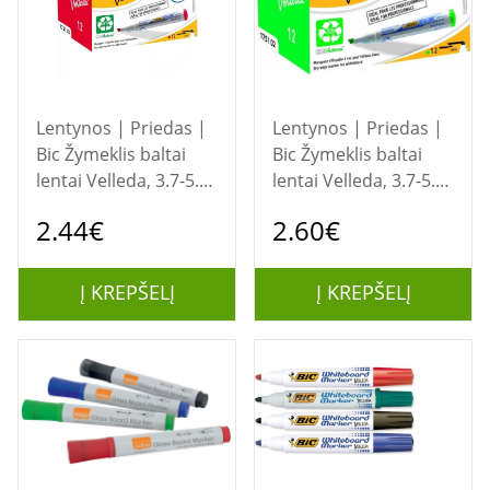
Lentynos | Priedas |
Lentynos | Priedas |
Bic Žymeklis baltai
Bic Žymeklis baltai
lentai Velleda, 3.7-5.5
lentai Velleda, 3.7-5.5
mm, kirsta galvutė,
mm, kirsta galvutė,
2.44€
2.60€
raudonas 1 vnt.
žalias 1 vnt.
Į KREPŠELĮ
Į KREPŠELĮ