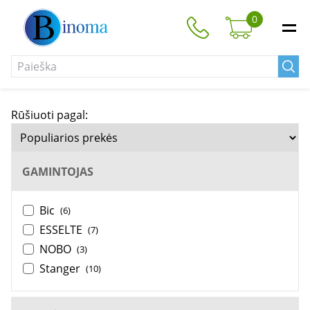
0
Rūšiuoti pagal:
GAMINTOJAS
Bic
(6)
ESSELTE
(7)
NOBO
(3)
Stanger
(10)