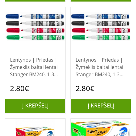
Lentynos | Priedas |
Lentynos | Priedas |
Žymeklis baltai lentai
Žymeklis baltai lentai
Stanger BM240, 1-3
Stanger BM240, 1-3
mm, apvali galvutė,
mm, apvali galvutė,
2.80€
2.80€
raudonas 1 vnt.
žalias 1 vnt.
Į KREPŠELĮ
Į KREPŠELĮ