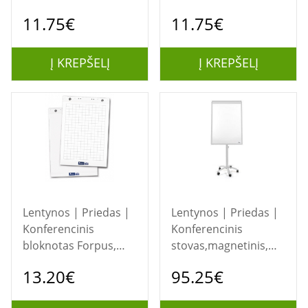
60x85cm, Langeliais
60x85 cm, 80 g, baltas
11.75€
11.75€
50 lapų
(50)
Į KREPŠELĮ
Į KREPŠELĮ
Lentynos | Priedas |
Lentynos | Priedas |
Konferencinis
Konferencinis
bloknotas Forpus,
stovas,magnetinis,
65x100 cm, 80 g,
mobilus, su ratukais,
13.20€
95.25€
baltas (50)
100x70 cm, Forpus