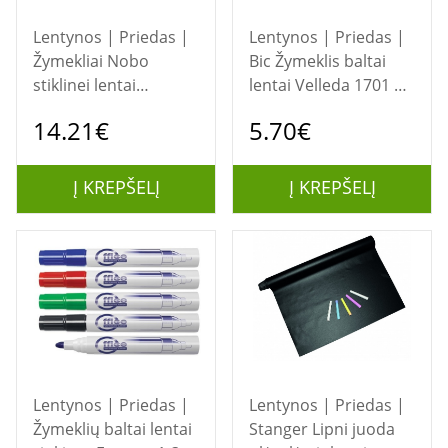
Lentynos | Priedas |
Lentynos | Priedas |
Žymekliai Nobo
Bic Žymeklis baltai
stiklinei lentai
lentai Velleda 1701 1-
rinkinys, 4vnt. Juodas,
5 mm, 4 spalvų
14.21€
5.70€
Mėlynas, Raudonas,
rinkinys 8757151
Žalias
Į KREPŠELĮ
Į KREPŠELĮ
Lentynos | Priedas |
Lentynos | Priedas |
Žymeklių baltai lentai
Stanger Lipni juoda