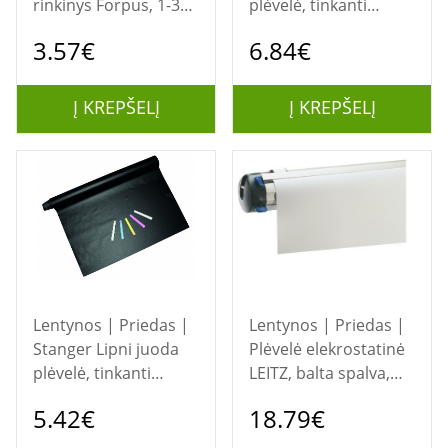
rinkinys Forpus, 1-3
plėvelė, tinkanti
mm, apvali galvutė, 4
rašymui kreida
3.57€
6.84€
spalvos
45x200 cm,1 pcs
41000013
Į KREPŠELĮ
Į KREPŠELĮ
Lentynos | Priedas |
Lentynos | Priedas |
Stanger Lipni juoda
Plėvelė elekrostatinė
plėvelė, tinkanti
LEITZ, balta spalva,
rašymui kreida
rulone, 20mx60cm
5.42€
18.79€
45x100 cm, 1 vnt
41000014