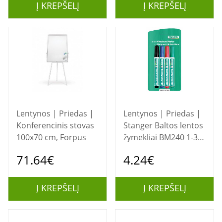
Į KREPŠELĮ
Į KREPŠELĮ
Lentynos | Priedas |
Lentynos | Priedas |
Konferencinis stovas
Stanger Baltos lentos
100x70 cm, Forpus
žymekliai BM240 1-3
mm, 4 spalvų rinkinys
71.64€
4.24€
002510
Į KREPŠELĮ
Į KREPŠELĮ