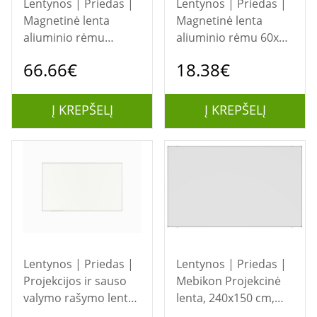
Lentynos | Priedas |
Lentynos | Priedas |
Magnetinė lenta
Magnetinė lenta
aliuminio rėmu
aliuminio rėmu 60x45
150x100 cm, Forpus,
cm, Forpus, 70105
66.66€
18.38€
70101
Į KREPŠELĮ
Į KREPŠELĮ
Lentynos | Priedas |
Lentynos | Priedas |
Projekcijos ir sauso
Mebikon Projekcinė
valymo rašymo lenta
lenta, 240x150 cm,
2510 x 1340 mm TK-
Matinė balta