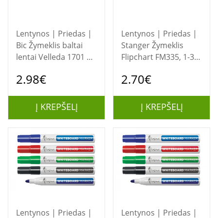
Lentynos | Priedas |
Lentynos | Priedas |
Bic Žymeklis baltai
Stanger Žymeklis
lentai Velleda 1701 1-
Flipchart FM335, 1-3
5 mm, juodas, 1 vnt.
mm, juodas, 1 vnt.
2.98€
2.70€
525824
713000
Į KREPŠELĮ
Į KREPŠELĮ
Lentynos | Priedas |
Lentynos | Priedas |