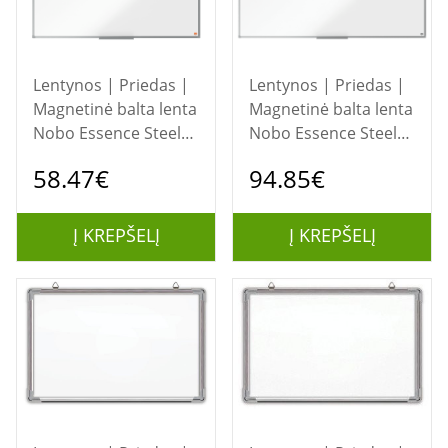
Lentynos | Priedas |
Lentynos | Priedas |
Magnetinė balta lenta
Magnetinė balta lenta
Nobo Essence Steel
Nobo Essence Steel
1200x900mm
1500x1000mm
58.47€
94.85€
(1905211)
(1905212)
Į KREPŠELĮ
Į KREPŠELĮ