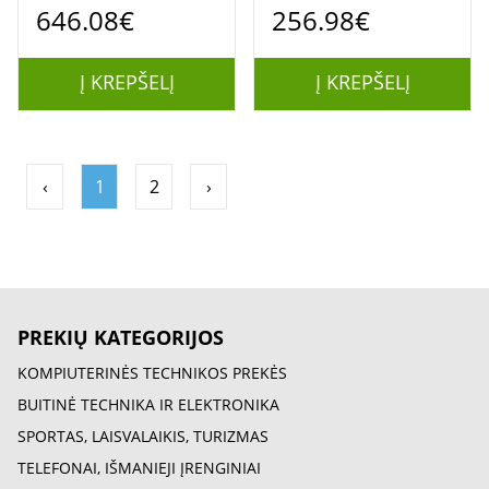
646.08€
256.98€
Team
Į KREPŠELĮ
Į KREPŠELĮ
‹
1
2
›
PREKIŲ KATEGORIJOS
KOMPIUTERINĖS TECHNIKOS PREKĖS
BUITINĖ TECHNIKA IR ELEKTRONIKA
SPORTAS, LAISVALAIKIS, TURIZMAS
TELEFONAI, IŠMANIEJI ĮRENGINIAI