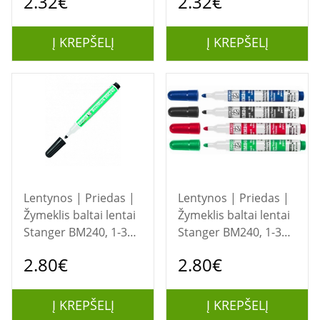
2.32€
2.32€
mėlynas
1215-001
Į KREPŠELĮ
Į KREPŠELĮ
Lentynos | Priedas |
Lentynos | Priedas |
Žymeklis baltai lentai
Žymeklis baltai lentai
Stanger BM240, 1-3
Stanger BM240, 1-3
mm, apvali galvutė,
mm, apvali galvutė,
2.80€
2.80€
juodas 1 vnt.
mėlynas 1 vnt.
Į KREPŠELĮ
Į KREPŠELĮ