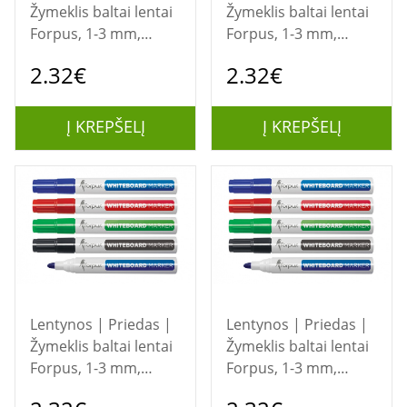
Žymeklis baltai lentai
Žymeklis baltai lentai
Forpus, 1-3 mm,
Forpus, 1-3 mm,
apvali galvutė, žalias
apvali galvutė,
2.32€
2.32€
raudonas
Į KREPŠELĮ
Į KREPŠELĮ
Lentynos | Priedas |
Lentynos | Priedas |
Žymeklis baltai lentai
Žymeklis baltai lentai
Forpus, 1-3 mm,
Forpus, 1-3 mm,
apvali galvutė,
apvali galvutė, juodas