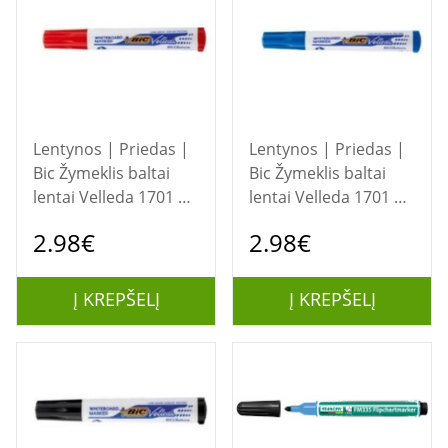
Lentynos | Priedas |
Lentynos | Priedas |
Bic Žymeklis baltai
Bic Žymeklis baltai
lentai Velleda 1701 1-
lentai Velleda 1701 1-
5 mm, raudonas, 1
5 mm, mėlynas, 1 vnt.
2.98€
2.98€
vnt. 525825
525826
Į KREPŠELĮ
Į KREPŠELĮ