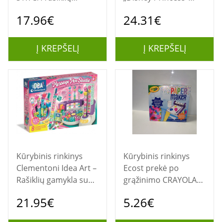
gamykla
rašiklių gamykla
17.96€
24.31€
Į KREPŠELĮ
Į KREPŠELĮ
Kūrybinis rinkinys
Kūrybinis rinkinys
Clementoni Idea Art –
Ecost prekė po
Rašiklių gamykla su
grąžinimo CRAYOLA
žinute
Popieriaus gamybos
21.95€
5.26€
rinkinys, 74-7407