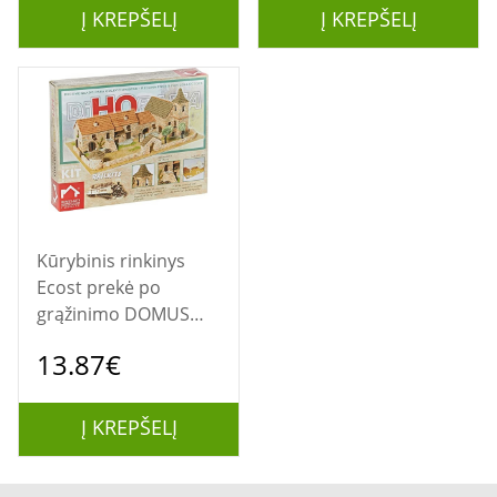
Į KREPŠELĮ
Į KREPŠELĮ
Kūrybinis rinkinys
Ecost prekė po
grąžinimo DOMUS
Rinkiniai Domus
13.87€
rinkiniai 40214
Mastelis 1:221 cm
DiHOrama 5 namų
Į KREPŠELĮ
(NAUDOTA)
mod