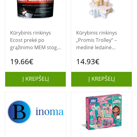
Kūrybinis rinkinys
Kūrybinis rinkinys
Ecost prekė po
„Promis Trolley“ –
grąžinimo MEM stogo
medinė ledainė
lateksinė danga 12 l
vaikams
19.66€
14.93€
Į KREPŠELĮ
Į KREPŠELĮ