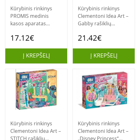
Kūrybinis rinkinys
Kūrybinis rinkinys
PROMIS medinis
Clementoni Idea Art –
kasos aparatas
Gabby rašiklių
vaikams
fabrikas
17.12€
21.42€
Į KREPŠELĮ
Į KREPŠELĮ
Kūrybinis rinkinys
Kūrybinis rinkinys
Clementoni Idea Art –
Clementoni Idea Art –
STITCH rašiklių
„Disney Princess“