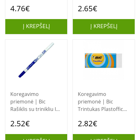
Tipp-Ex Shake'n'
388512
4.76€
2.65€
Squeeze 8 ml
Į KREPŠELĮ
Į KREPŠELĮ
Koregavimo
Koregavimo
priemonė | Bic
priemonė | Bic
Rašiklis su trinikliu Ink
Trintukas Plastoffice
Eater Tubo mėlynas,
BCL , 1 vnt.
2.52€
2.82€
1 vnt. 784311