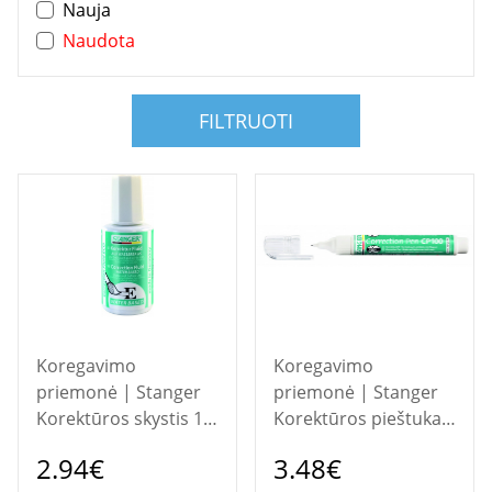
Nauja
Naudota
FILTRUOTI
Koregavimo
Koregavimo
priemonė | Stanger
priemonė | Stanger
Korektūros skystis 18
Korektūros pieštukas
ml, 1 vnt.
CP100, 7 ml, 1 vnt.
2.94€
3.48€
18000100021
18000500012