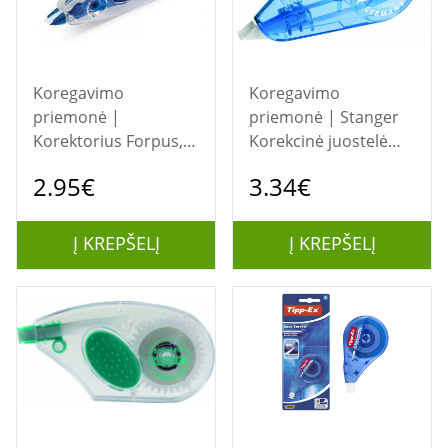
Koregavimo
Koregavimo
priemonė |
priemonė | Stanger
Korektorius Forpus,
Korekcinė juostelė
juostelinis, 5 mm x 8
Speed Cover 5 mm x
2.95€
3.34€
m 1228-003
12 m, 1 vnt.
18000101099
Į KREPŠELĮ
Į KREPŠELĮ