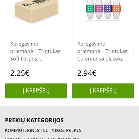
Koregavimo
Koregavimo
priemonė | Trintukas
priemonė | Trintukas
Soft Forpus,
Colorino su plastikine
39x24x14mm
laikymo zona
2.25€
2.94€
Į KREPŠELĮ
Į KREPŠELĮ
PREKIŲ KATEGORIJOS
KOMPIUTERINĖS TECHNIKOS PREKĖS