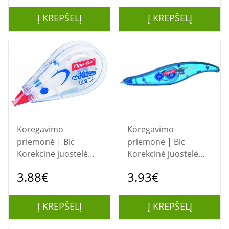
Į KREPŠELĮ
Į KREPŠELĮ
Koregavimo
Koregavimo
priemonė | Bic
priemonė | Bic
Korekcinė juostelė
Korekcinė juostelė
Mini Pocket Mouse 5
Exact Liner 5 mm x 6
3.88€
3.93€
mm x 6 m, 1 vnt.
m, 1 vnt. 101385
512085
Į KREPŠELĮ
Į KREPŠELĮ