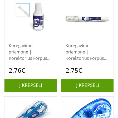
Koregavimo
Koregavimo
priemonė |
priemonė |
Korektorius Forpus
Korektorius Forpus
teptukinis, 20 ml
Office, pieštukinis, 7
2.76€
2.75€
ml
Į KREPŠELĮ
Į KREPŠELĮ