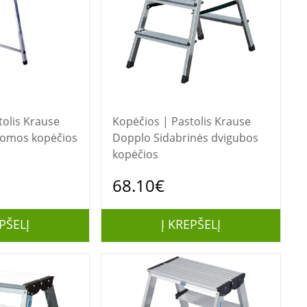
Krause
Kopėčios | Pastolis Krause
tomos kopėčios
Dopplo Sidabrinės dvigubos
kopėčios
68.10€
PŠELĮ
Į KREPŠELĮ