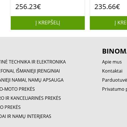
256.23€
235.66€
Į KREPŠELĮ
Į KRE
BINOM
TINĖ TECHNIKA IR ELEKTRONIKA
Apie mus
FONAI, IŠMANIEJI ĮRENGINIAI
Kontaktai
ANIEJI NAMAI, NAMŲ APSAUGA
Parduotuv
O-MOTO PREKĖS
Privatumo p
RO IR KANCELIARINĖS PREKĖS
O PREKĖS
DAI IR NAMŲ INTERJERAS