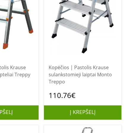
Krause
Kopėčios | Pastolis Krause
pteliai Treppy
sulankstomieji laiptai Monto
Treppo
110.76€
PŠELĮ
Į KREPŠELĮ