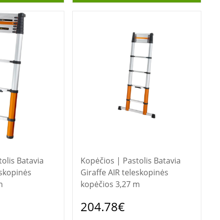
Batavia
Kopėčios | Pastolis Batavia
eskopinės
Giraffe AIR teleskopinės
m
kopėčios 3,27 m
204.78€