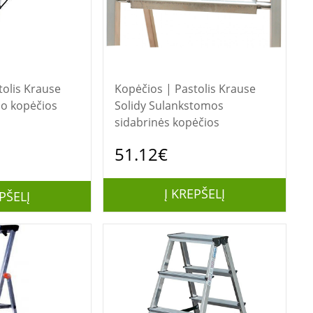
Krause
Kopėčios | Pastolis Krause
io kopėčios
Solidy Sulankstomos
sidabrinės kopėčios
51.12€
Į KREPŠELĮ
PŠELĮ