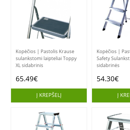
Kopėčios | Pastolis Krause
Kopėčios | Pastolis 
sulankstomi laipteliai Toppy
Safety Sulanks
XL sidabrinis
sidabrinės
65.49€
54.30€
Į KREPŠELĮ
Į KRE