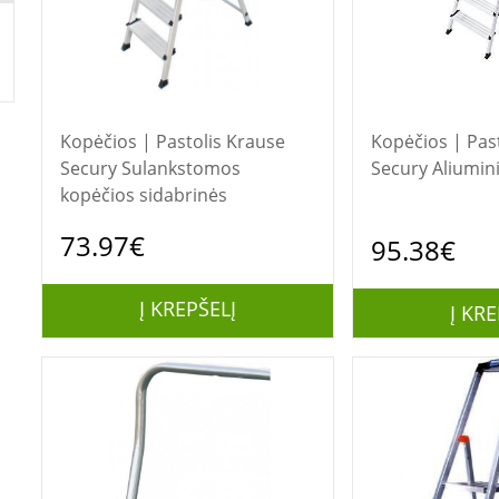
Kopėčios | Pastolis Krause
Kopėčios | Pastolis 
Secury Sulankstomos
Secury Aliumin
kopėčios sidabrinės
73.97€
95.38€
Į KREPŠELĮ
Į KRE