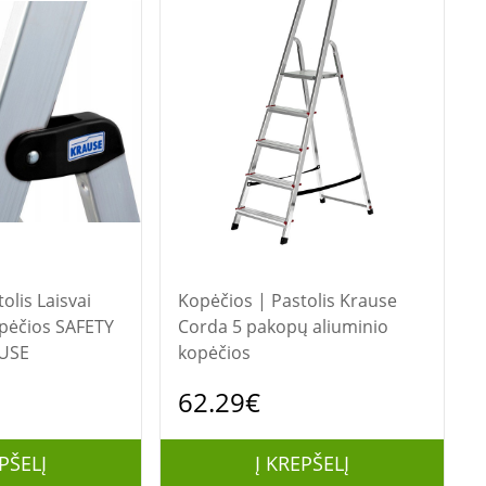
Laisvai
Kopėčios | Pastolis Krause
pėčios SAFETY
Corda 5 pakopų aliuminio
AUSE
kopėčios
62.29€
PŠELĮ
Į KREPŠELĮ