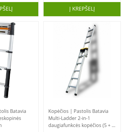
PŠELĮ
Į KREPŠELĮ
Batavia
Kopėčios | Pastolis Batavia
leskopinės
Multi-Ladder 2-in-1
m
daugiafunkcės kopėčios (5 + 9