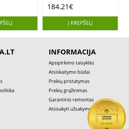
pakopos)
184.21€
PŠELĮ
Į KREPŠELĮ
A.LT
INFORMACIJA
Apsipirkimo taisyklės
Atsiskaitymo būdai
ės
Prekių pristatymas
olitika
Prekių grąžinimas
Garantinis remontas
Atsisakyti užsakymo