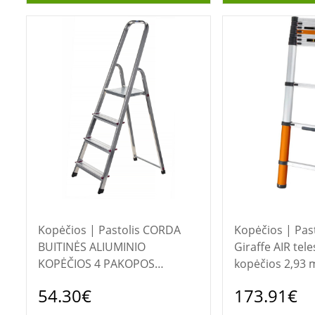
Kopėčios | Pastolis CORDA
Kopėčios | Pastolis 
BUITINĖS ALIUMINIO
Giraffe AIR tel
KOPĖČIOS 4 PAKOPOS
kopėčios 2,93 
KRAUSE
54.30€
173.91€