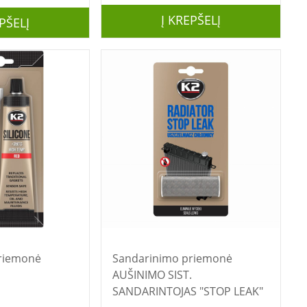
Į KREPŠELĮ
PŠELĮ
riemonė
Sandarinimo priemonė
AUŠINIMO SIST.
SANDARINTOJAS "STOP LEAK"