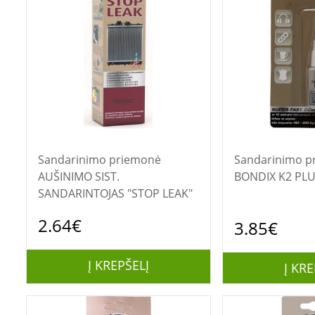
Sandarinimo priemonė
Sandarinimo priem
AUŠINIMO SIST.
BONDIX K2 PLU
SANDARINTOJAS "STOP LEAK"
2.64€
3.85€
Į KREPŠELĮ
Į KRE