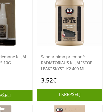
onė KLIJAI
Sandarinimo priemonė
S 10G.
RADIATORIAUS KLIJAI "STOP
LEAK" SKYST. K2 400 ML.
3.52€
Į KREPŠELĮ
PŠELĮ