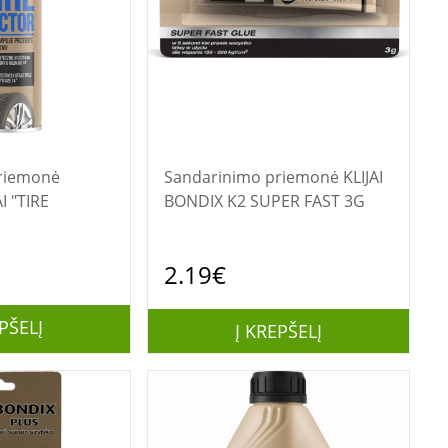
riemonė
Sandarinimo priemonė KLIJAI
 "TIRE
BONDIX K2 SUPER FAST 3G
2.19€
PŠELĮ
Į KREPŠELĮ