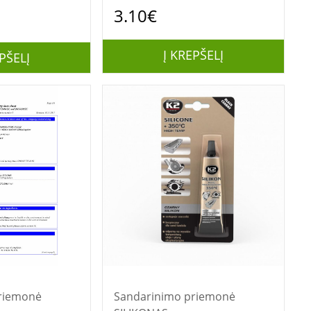
3.10€
Į KREPŠELĮ
PŠELĮ
riemonė
Sandarinimo priemonė