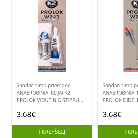
Sandarinimo priemonė
Sandarinimo p
ANAEROBINIAI KLIJAI K2
ANAEROBINIAI K
PROLOK VIDUTINIO STIPRUMO
PROLOK DIDEL
6ML.
6ML.
3.68€
3.68€
Į KREPŠELĮ
Į KRE