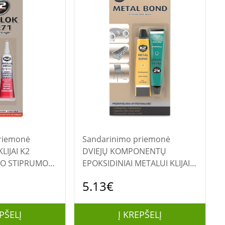
riemonė
Sandarinimo priemonė
LIJAI K2
DVIEJŲ KOMPONENTŲ
IO STIPRUMO
EPOKSIDINIAI METALUI KLIJAI
''METAL BOND'' B116
5.13€
PŠELĮ
Į KREPŠELĮ