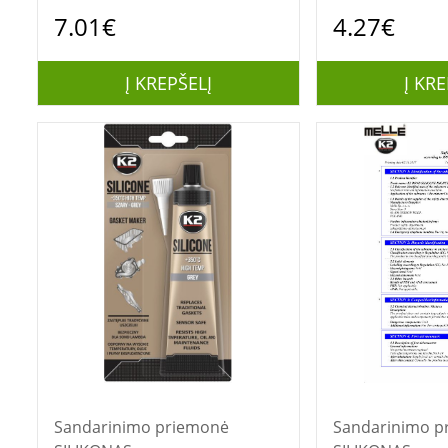
7.01€
4.27€
Į KREPŠELĮ
Į KRE
Sandarinimo priemonė
Sandarinimo p