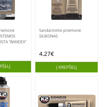
riemonė
Sandarinimo priemonė
ISTEMOS
SILIKONAS
OSTA "BANDEX"
4.27€
PŠELĮ
Į KREPŠELĮ