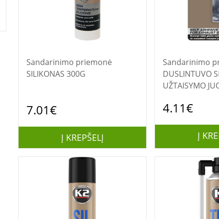
Sandarinimo priemonė
Sandarinimo p
SILIKONAS 300G
DUSLINTUVO S
UŽTAISYMO JU
4.11€
7.01€
Į KRE
Į KREPŠELĮ