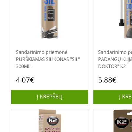
Sandarinimo priemonė
Sandarinimo p
PURŠKIAMAS SILIKONAS "SIL"
PADANGŲ KLIJAI
300ML.
DOKTOR" K2
4.07€
5.88€
Į KREPŠELĮ
Į KRE