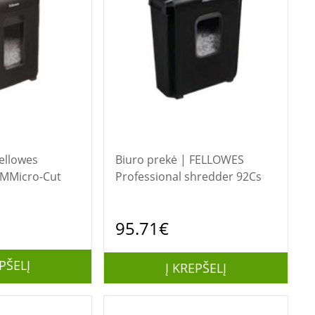
Biuro prekė | FELLOWES
MMicro-Cut
Professional shredder 92Cs
95.71€
PŠELĮ
Į KREPŠELĮ