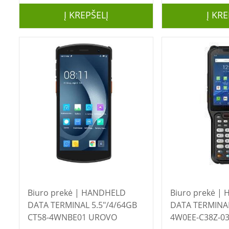
Į KREPŠELĮ
Į KRE
Biuro prekė | HANDHELD
Biuro prekė | HANDHELD
DATA TERMINAL 5.5"/4/64GB
DATA TERMINAL
CT58-4WNBE01 UROVO
4W0EE-C38Z-0