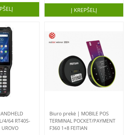
PŠELĮ
Į KREPŠELĮ
Biuro prekė | MOBILE POS
/4/64 RT40S-
TERMINAL POCKET/PAYMENT
3 UROVO
F360 1+8 FEITIAN