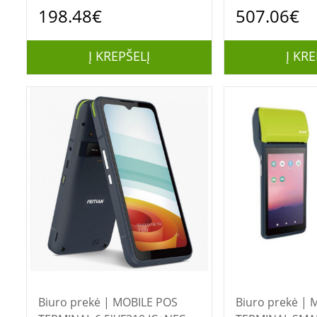
198.48€
507.06€
Į KREPŠELĮ
Į KRE
Biuro prekė | MOBILE POS
Biuro prekė | MOBILE POS