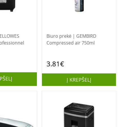
Biuro prekė | GEMBIRD
ofessionnel
Compressed air 750ml
3.81€
PŠELĮ
Į KREPŠELĮ