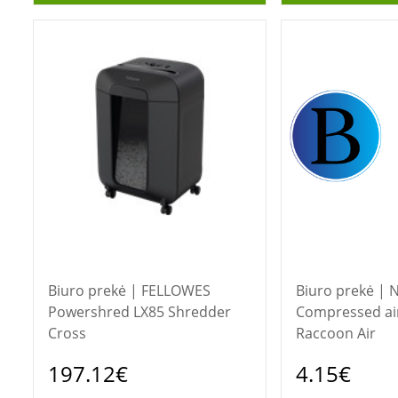
Biuro prekė | FELLOWES
Biuro prekė | NATEC
Powershred LX85 Shredder
Compressed ai
Cross
Raccoon Air
197.12€
4.15€