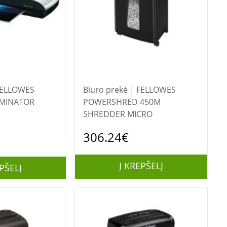
Biuro prekė | FELLOWES
AMINATOR
POWERSHRED 450M
SHREDDER MICRO
306.24€
Į KREPŠELĮ
PŠELĮ