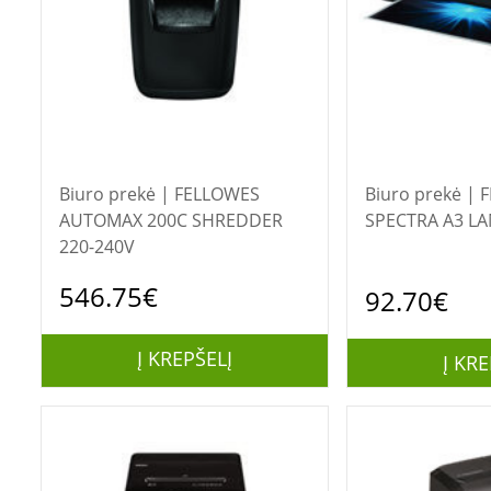
Biuro prekė | FELLOWES
Biuro prekė | FELLOWES
AUTOMAX 200C SHREDDER
SPECTRA A3 L
220-240V
546.75€
92.70€
Į KREPŠELĮ
Į KRE