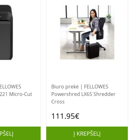
Biuro prekė | FELLOWES
221 Micro-Cut
Powershred LX65 Shredder
Cross
111.95€
PŠELĮ
Į KREPŠELĮ