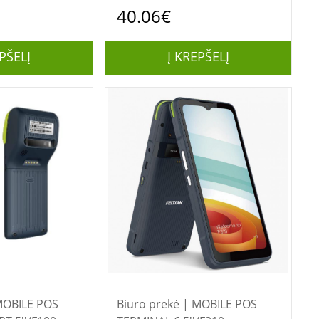
40.06€
PŠELĮ
Į KREPŠELĮ
Biuro prekė | MOBILE POS