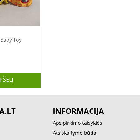
maze Baby Toy
PŠELĮ
A.LT
INFORMACIJA
Apsipirkimo taisyklės
Atsiskaitymo būdai