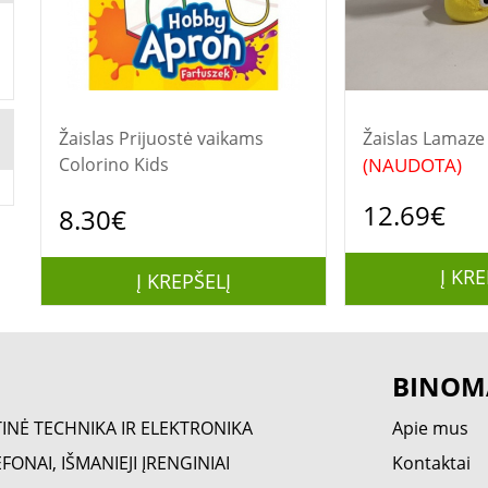
Žaislas Prijuostė vaikams
Žaislas La
(NAUDOTA)
Colorino Kids
12.69€
8.30€
Į KRE
Į KREPŠELĮ
BINOM
TINĖ TECHNIKA IR ELEKTRONIKA
Apie mus
FONAI, IŠMANIEJI ĮRENGINIAI
Kontaktai