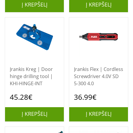
Į KREPŠELĮ
Į KREPŠELĮ
Įrankis Kreg | Door
Įrankis Flex | Cordless
hinge drilling tool |
Screwdriver 4.0V SD
KHI-HINGE-INT
5-300 4.0
45.28€
36.99€
Į KREPŠELĮ
Į KREPŠELĮ