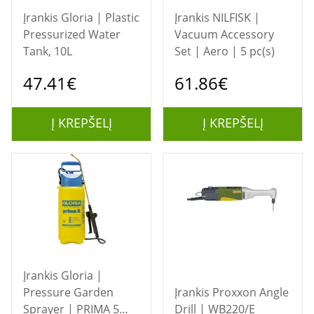
Įrankis Gloria | Plastic
Įrankis NILFISK |
Pressurized Water
Vacuum Accessory
Tank, 10L
Set | Aero | 5 pc(s)
47.41€
61.86€
Į KREPŠELĮ
Į KREPŠELĮ
Įrankis Gloria |
Pressure Garden
Įrankis Proxxon Angle
Sprayer | PRIMA 5
Drill | WB220/E