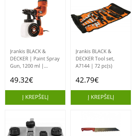
Įrankis BLACK &
Įrankis BLACK &
DECKER | Paint Spray
DECKER Tool set,
Gun, 1200 ml |
A7144 | 72 pc(s)
HVLP200-QS
49.32€
42.79€
Į KREPŠELĮ
Į KREPŠELĮ