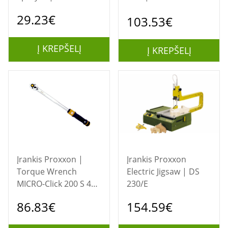
GLORIA | 3 bar
29.23€
103.53€
Į KREPŠELĮ
Į KREPŠELĮ
Įrankis Proxxon |
Įrankis Proxxon
Torque Wrench
Electric Jigsaw | DS
MICRO-Click 200 S 40-
230/E
200Nm 1/2"
86.83€
154.59€