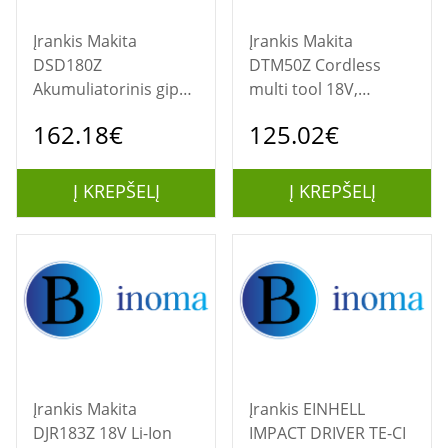
Įrankis Makita
Įrankis Makita
DSD180Z
DTM50Z Cordless
Akumuliatorinis gipso
multi tool 18V,
kartono plokščių
toolless, No battery
162.18€
125.02€
pjūklas 18V Li-ion Be
no charger | Makita
akumuliatorių ir
kroviklio | Makita
Į KREPŠELĮ
Į KREPŠELĮ
Įrankis Makita
Įrankis EINHELL
DJR183Z 18V Li-Ion
IMPACT DRIVER TE-CI