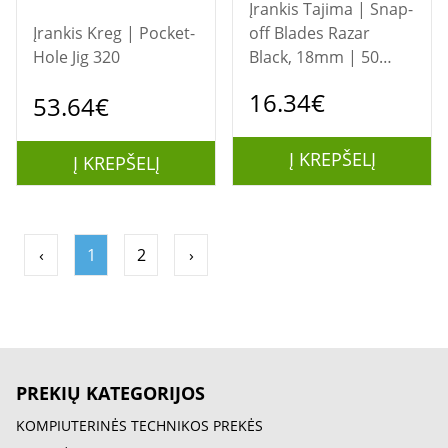
Įrankis Tajima | Snap-
Įrankis Kreg | Pocket-
off Blades Razar
Hole Jig 320
Black, 18mm | 50
pc(s)
16.34€
53.64€
Į KREPŠELĮ
Į KREPŠELĮ
‹
1
2
›
PREKIŲ KATEGORIJOS
KOMPIUTERINĖS TECHNIKOS PREKĖS