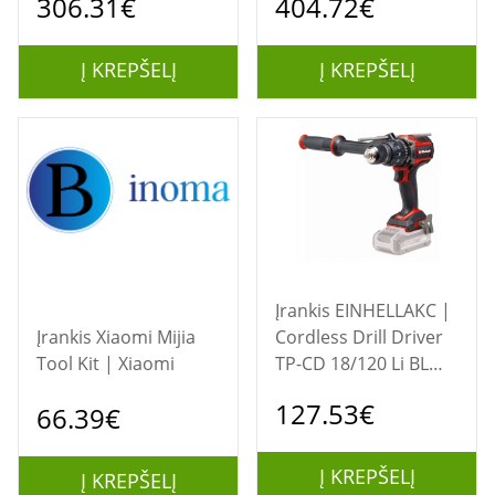
306.31€
404.72€
mm | ORE 5-150 EC
PXE 80 12-EC/2.5 SET
Į KREPŠELĮ
Į KREPŠELĮ
Įrankis EINHELLAKC |
Įrankis Xiaomi Mijia
Cordless Drill Driver
Tool Kit | Xiaomi
TP-CD 18/120 Li BL
Solo
127.53€
66.39€
Į KREPŠELĮ
Į KREPŠELĮ