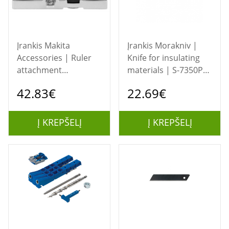
Įrankis Makita
Įrankis Morakniv |
Accessories | Ruler
Knife for insulating
attachment
materials | S-7350P
DHS660/661 |
BK
42.83€
22.69€
199232-5
Į KREPŠELĮ
Į KREPŠELĮ