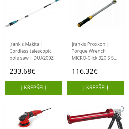
Įrankis Makita |
Įrankis Proxxon |
Cordless telescopic
Torque Wrench
pole saw | DUA200Z
MICRO-Click 320 S 50-
320Nm 1/2"
233.68€
116.32€
Į KREPŠELĮ
Į KREPŠELĮ