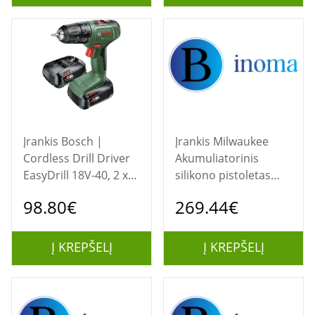
Įrankis Bosch |
Įrankis Milwaukee
Cordless Drill Driver
Akumuliatorinis
EasyDrill 18V-40, 2 x
silikono pistoletas
2.0 Ah
C18 PCG 600A-0B
98.80€
269.44€
(18V) be
akumuliatorių ir
kroviklio alium.
Į KREPŠELĮ
Į KREPŠELĮ
vamzdis | Milwaukee