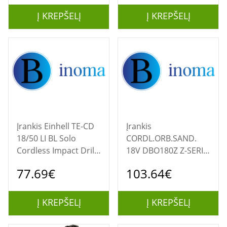
Einhell
Į KREPŠELĮ
Į KREPŠELĮ
Įrankis Einhell TE-CD
Įrankis
18/50 LI BL Solo
CORDL.ORB.SAND.
Cordless Impact Drill,
18V DBO180Z Z-SERIE
Black/Red | Einhell
| Makita
77.69€
103.64€
Į KREPŠELĮ
Į KREPŠELĮ