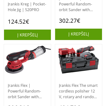
Įrankis Kreg | Pocket-
Powerful Random-
Hole Jig | 520PRO
orbit Sander with
Speed Sontrol, 150
302.27€
124.52€
mm | ORE 3-150 EC
Į KREPŠELĮ
Į KREPŠELĮ
Įrankis Flex |
Įrankis Flex The smart
Powerful Random-
cordless polisher 12
orbit Sander with
V, rotary and random
Speed Control, 150
orbital free-running |