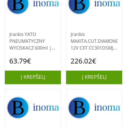
Įrankis YATO
Įrankis
PNEUMATYCZNY
MAKITA.CUT.DIAMOND.
WYCISKACZ 600ml |
12V CXT CC301DSMJ
Yato
2x4.0Ah 85mm
63.79€
226.02€
25.5/16.5mm MAKPAC
| Makita
Į KREPŠELĮ
Į KREPŠELĮ