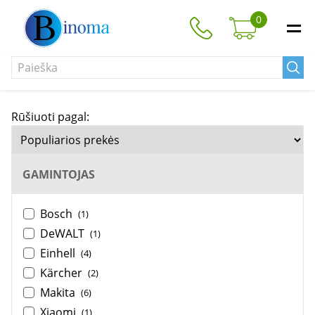
0
Rūšiuoti pagal:
GAMINTOJAS
Bosch
(1)
DeWALT
(1)
Einhell
(4)
Kärcher
(2)
Makita
(6)
Xiaomi
(1)