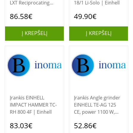
LXT Reciprocating
18/1 Li-Solo | Einhell
Saw - Batteries and
86.58€
49.90€
Charger Not Included,
Blue, SMALL | Makita
Į KREPŠELĮ
Į KREPŠELĮ
Įrankis EINHELL
Įrankis Angle grinder
IMPACT HAMMER TC-
EINHELL TE-AG 125
RH 800 4F | Einhell
CE, power 1100 W,
disc Ø125 mm,
83.03€
52.86€
adjustable speed. |