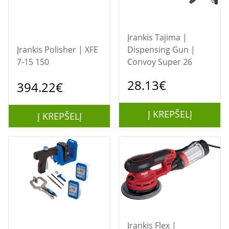
Įrankis Tajima |
Įrankis Polisher | XFE
Dispensing Gun |
7-15 150
Convoy Super 26
28.13€
394.22€
Į KREPŠELĮ
Į KREPŠELĮ
Įrankis Flex |