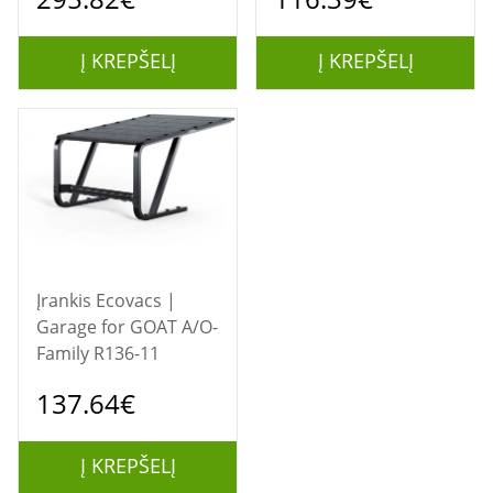
GOAT G1 ​​Robotic
Lawnmower
Lawnmower
Į KREPŠELĮ
Į KREPŠELĮ
Įrankis Ecovacs |
Garage for GOAT A/O-
Family R136-11
137.64€
Į KREPŠELĮ