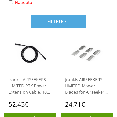
Naudota
FILTRUOTI
Įrankis AIRSEEKERS
Įrankis AIRSEEKERS
LIMITED RTK Power
LIMITED Mower
Extension Cable, 10m,
Blades for Airseekers
for Airseekers Tron
Tron 360° AI Vision
52.43€
24.71€
360° AI Vision
Mulching Mower
Mulching Mower