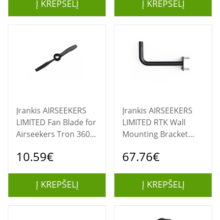
Į KREPŠELĮ
Į KREPŠELĮ
Įrankis AIRSEEKERS
Įrankis AIRSEEKERS
LIMITED Fan Blade for
LIMITED RTK Wall
Airseekers Tron 360°
Mounting Bracket
AI Vision Mulching
Tube for Airseekers
10.59€
67.76€
Mower
Tron 360° AI Vision
Mulching Mower
Į KREPŠELĮ
Į KREPŠELĮ