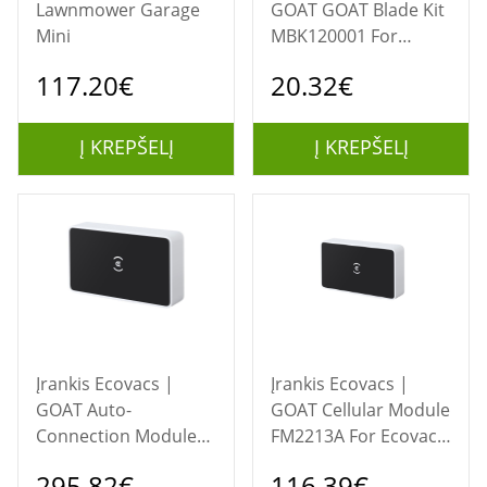
Lawnmower Garage
GOAT GOAT Blade Kit
Mini
MBK120001 For
Ecovacs GOAT G1 ​​
117.20€
20.32€
Robotic Lawnmower,
Blade with screw, 12
pcs
Į KREPŠELĮ
Į KREPŠELĮ
Įrankis Ecovacs |
Įrankis Ecovacs |
GOAT Auto-
GOAT Cellular Module
Connection Module
FM2213A For Ecovacs
FM2213B For Ecovacs
GOAT G1 ​​Robotic
295.82€
116.39€