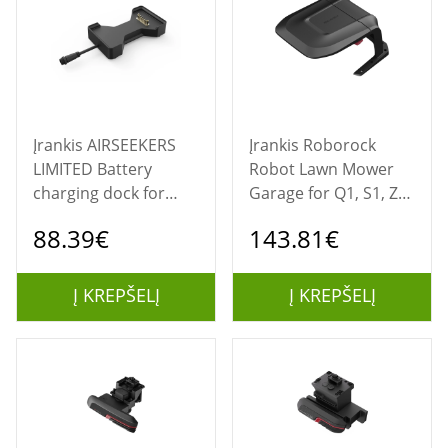
Įrankis AIRSEEKERS
Įrankis Roborock
LIMITED Battery
Robot Lawn Mower
charging dock for
Garage for Q1, S1, Z1
Airseekers Tron 360°
series
88.39€
143.81€
AI Vision Mulching
Mower
Į KREPŠELĮ
Į KREPŠELĮ