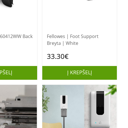
60412WW Back
Fellowes | Foot Support
Breyta | White
33.30€
PŠELĮ
Į KREPŠELĮ