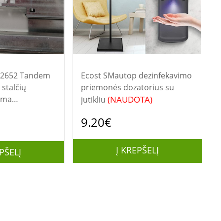
52652 Tandem
Ecost SMautop dezinfekavimo
stalčių
priemonės dozatorius su
(NAUDOTA)
ema
jutikliu
9.20€
Į KREPŠELĮ
PŠELĮ