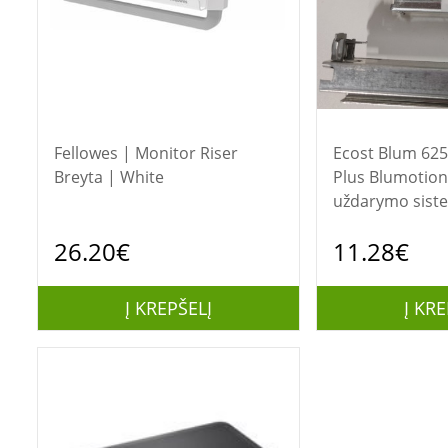
Fellowes | Monitor Riser
Ecost Blum 62
Breyta | White
Plus Blumotion 
uždarymo sist
(NAUDOTA)
26.20€
11.28€
Į KREPŠELĮ
Į KRE