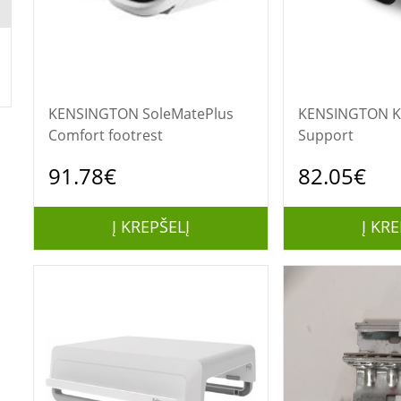
KENSINGTON SoleMatePlus
KENSINGTON K
Comfort footrest
Support
91.78€
82.05€
Į KREPŠELĮ
Į KRE