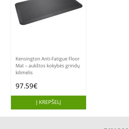
Kensington Anti-Fatigue Floor
Mat – aukštos kokybės grindų
kilimėlis
97.59€
Į KREPŠELĮ