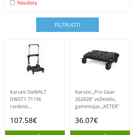
Naudota
FILTRUOTI
Karutis DeWALT
Karutis „Pro Gear
DWST1-71196
262828“ vežimėlis,
rankinis
gamintojas „KETER“
transportavimo
107.58€
36.07€
vėžimėlis Metalas,
Plastikas Bortinis