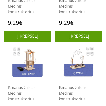
Išmanus žaislas
Išmanus žaislas
Medinis
Medinis
konstruktorius
konstruktorius
"Elektrinis
"Tankas", mokomasis
9.29€
9.29€
ventiliatorius",
modelis
mokomasis modelis
Į KREPŠELĮ
Į KREPŠELĮ
Išmanus žaislas
Išmanus žaislas
Medinis
Medinis
konstruktorius
konstruktorius
"Liftas", mokomasis
"Vielos labirintas",