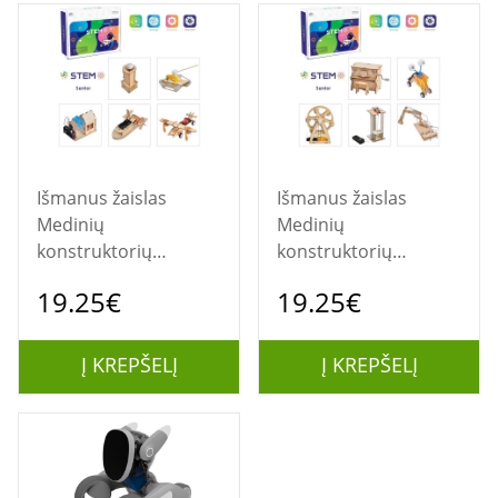
Išmanus žaislas
Išmanus žaislas
Medinių
Medinių
konstruktorių
konstruktorių
rinkinys "Jaunųjų
rinkinys "Jaunųjų
19.25€
19.25€
išradėjų laboratorija",
išradėjų laboratorija",
5 vnt. mokomųjų
5 vnt. mokomųjų
modelių
modelių
Į KREPŠELĮ
Į KREPŠELĮ