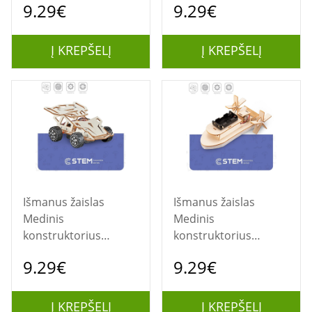
9.29€
9.29€
modelis
mokomasis modelis
Į KREPŠELĮ
Į KREPŠELĮ
Išmanus žaislas
Išmanus žaislas
Medinis
Medinis
konstruktorius
konstruktorius
"Visureigis",
"Laivelis", mokomasis
9.29€
9.29€
mokomasis modelis
modelis
Į KREPŠELĮ
Į KREPŠELĮ