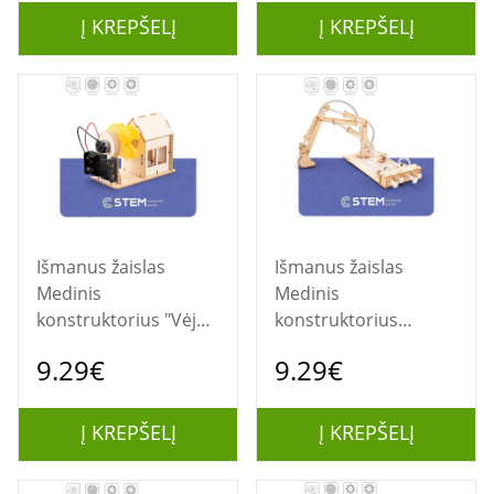
Į KREPŠELĮ
Į KREPŠELĮ
Išmanus žaislas
Išmanus žaislas
Medinis
Medinis
konstruktorius "Vėjo
konstruktorius
jėgainė", mokomasis
"Ekskavatorius",
9.29€
9.29€
modelis
mokomasis modelis
Į KREPŠELĮ
Į KREPŠELĮ