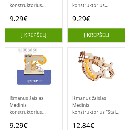
konstruktorius
konstruktorius
"Svirtinės
"Šviesoforas",
9.29€
9.29€
svarstyklės",
mokomasis modelis
mokomasis modelis
Į KREPŠELĮ
Į KREPŠELĮ
Išmanus žaislas
Išmanus žaislas
Medinis
Medinis
konstruktorius
konstruktorius "Stalo
"Sukamas
teniso kamuoliukų
9.29€
12.84€
generatorius",
šaudyklė"