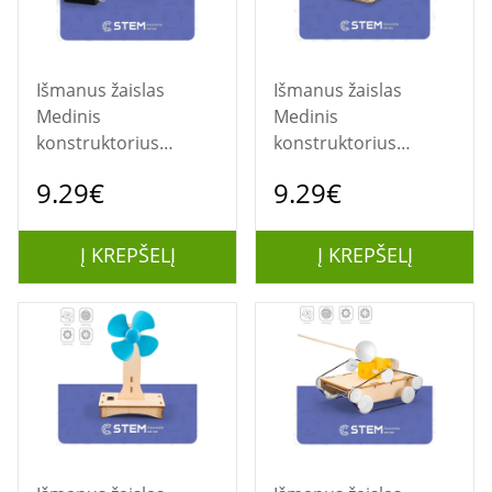
Išmanus žaislas
Išmanus žaislas
Medinis
Medinis
konstruktorius
konstruktorius
"Vaikščiojantis
"Robotas taupyklė",
9.29€
9.29€
dinozauras",
mokomasis modelis
mokomasis modelis
Į KREPŠELĮ
Į KREPŠELĮ