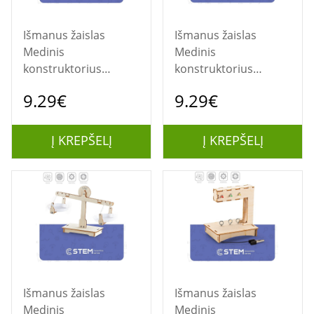
Išmanus žaislas
Išmanus žaislas
Medinis
Medinis
konstruktorius
konstruktorius
"Nuotoliniu būdu
"Elektrinis kelio
9.29€
9.29€
valdomas
volas", mokomasis
automobilis",
modelis
mokomasis modelis
Į KREPŠELĮ
Į KREPŠELĮ
Išmanus žaislas
Išmanus žaislas
Medinis
Medinis