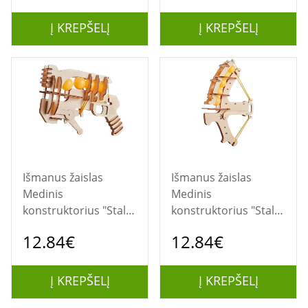
mokomasis modelis
Į KREPŠELĮ
Į KREPŠELĮ
Išmanus žaislas
Išmanus žaislas
Medinis
Medinis
konstruktorius "Stalo
konstruktorius "Stalo
teniso kamuoliukų
teniso kamuoliukų
12.84€
12.84€
šaudyklė"
šaudyklė"
Į KREPŠELĮ
Į KREPŠELĮ