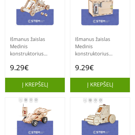
Išmanus žaislas
Išmanus žaislas
Medinis
Medinis
konstruktorius
konstruktorius
"Katapulta",
"Seifas", mokomasis
9.29€
9.29€
mokomasis modelis
modelis
Į KREPŠELĮ
Į KREPŠELĮ