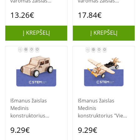
varomas žaislas
varomas žaislas
“Lėktuvėlis Flying
“Space Traveller”
13.26€
17.84€
Star”
Į KREPŠELĮ
Į KREPŠELĮ
Išmanus žaislas
Išmanus žaislas
Medinis
Medinis
konstruktorius
konstruktorius "Vieno
"Inercinis
propelerio lėktuvas",
9.29€
9.29€
automobilis",
mokomasis modelis
mokomasis modelis