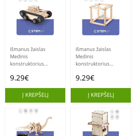
Išmanus žaislas
Išmanus žaislas
Medinis
Medinis
konstruktorius
konstruktorius
"Elektrinis tankas",
"Niutono švytuoklė",
9.29€
9.29€
mokomasis modelis
mokomasis modelis
Į KREPŠELĮ
Į KREPŠELĮ