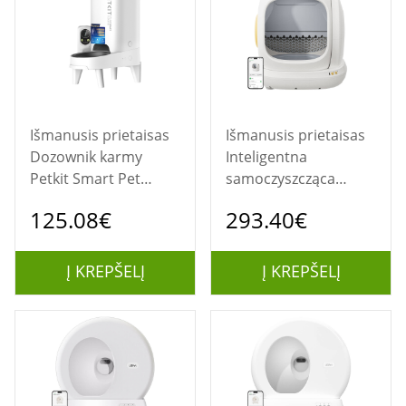
Išmanusis prietaisas
Išmanusis prietaisas
Dozownik karmy
Inteligentna
Petkit Smart Pet
samoczyszcząca
Feeder
kuweta dla kota
125.08€
293.40€
UBPet C20
Į KREPŠELĮ
Į KREPŠELĮ