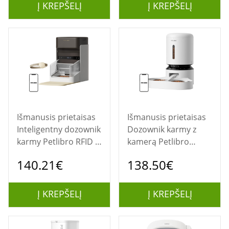
Į KREPŠELĮ
Į KREPŠELĮ
Išmanusis prietaisas
Išmanusis prietaisas
Inteligentny dozownik
Dozownik karmy z
karmy Petlibro RFID z
kamerą Petlibro
obrożą, 3L
Granary z podwójną
140.21€
138.50€
misą, 5L (biały)
Į KREPŠELĮ
Į KREPŠELĮ