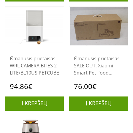
Išmanusis prietaisas
Išmanusis prietaisas
WRL CAMERA BITES 2
SALE OUT. Xiaomi
LITE/BL10US PETCUBE
Smart Pet Food
Feeder išmanus
94.86€
76.00€
maisto dozatorius
augintiniams | USED,
SCRATCHED
Į KREPŠELĮ
Į KREPŠELĮ
(NAUDOTA)