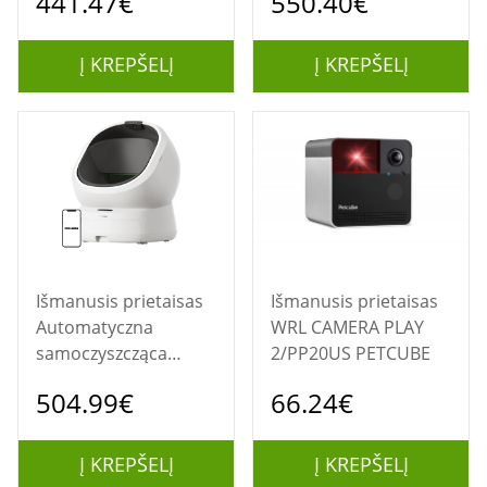
441.47€
550.40€
Neakasa M1 Lite
Pro 2 Petkit
Į KREPŠELĮ
Į KREPŠELĮ
Išmanusis prietaisas
Išmanusis prietaisas
Automatyczna
WRL CAMERA PLAY
samoczyszcząca
2/PP20US PETCUBE
kuweta Petlibro Luma
504.99€
66.24€
Į KREPŠELĮ
Į KREPŠELĮ