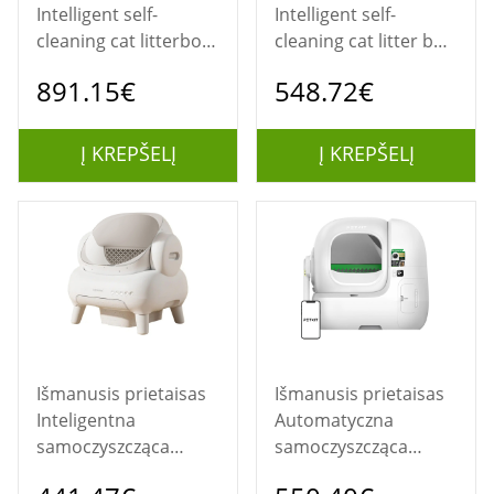
Intelligent self-
Intelligent self-
cleaning cat litterbox
cleaning cat litter box
PetKit Purbot ULTRA
PetKit Pura MAX 2
891.15€
548.72€
PREMIUM
Į KREPŠELĮ
Į KREPŠELĮ
Išmanusis prietaisas
Išmanusis prietaisas
Inteligentna
Automatyczna
samoczyszcząca
samoczyszcząca
kuweta dla kota
kuweta Purobot Max