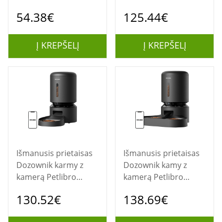
PAW5320/02 5000
54.38€
125.44€
Series
Į KREPŠELĮ
Į KREPŠELĮ
Išmanusis prietaisas
Išmanusis prietaisas
Dozownik karmy z
Dozownik kamy z
kamerą Petlibro
kamerą Petlibro
Granary, 5L (czarny)
Granary z podwójną
130.52€
138.69€
misą, 5L (czarny)