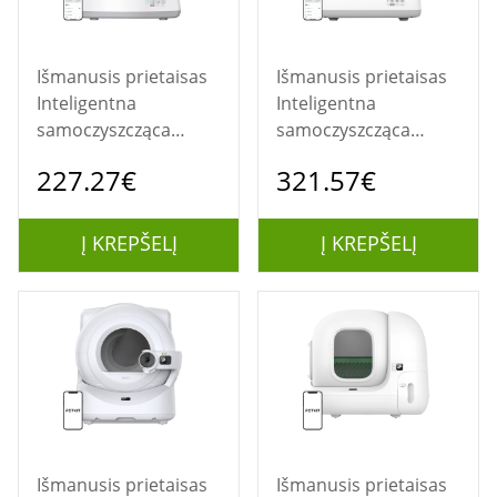
Išmanusis prietaisas
Išmanusis prietaisas
Inteligentna
Inteligentna
samoczyszcząca
samoczyszcząca
kuweta dla kota
kuweta z kamerą dla
227.27€
321.57€
UBPet C10
kota UBPet C10 Pro
Į KREPŠELĮ
Į KREPŠELĮ
Išmanusis prietaisas
Išmanusis prietaisas