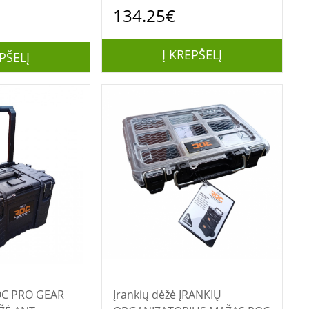
134.25€
Į KREPŠELĮ
PŠELĮ
Įrankių dėžė ĮRANKIŲ