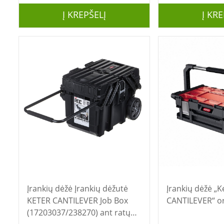
Į KREPŠELĮ
Į KRE
Įrankių dėžė Įrankių dėžutė
Įrankių dėžė „Keter CONNECT
KETER CANTILEVER Job Box
CANTILEVER“ or
(17203037/238270) ant ratų