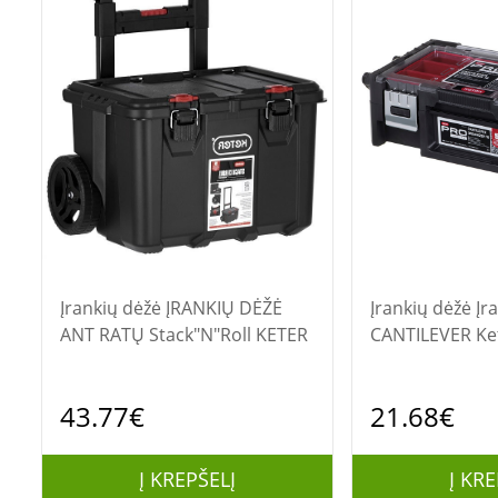
Įrankių dėžė ĮRANKIŲ DĖŽĖ
Įrankių dėžė Įrankių dėžė 18"
ANT RATŲ Stack"N"Roll KETER
CANTILEVER Ke
43.77€
21.68€
Į KREPŠELĮ
Į KRE