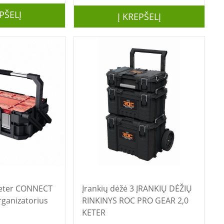
PŠELĮ
Į KREPŠELĮ
Įrankių dėžė 3 ĮRANKIŲ DĖŽIŲ
ganizatorius
RINKINYS ROC PRO GEAR 2,0
KETER