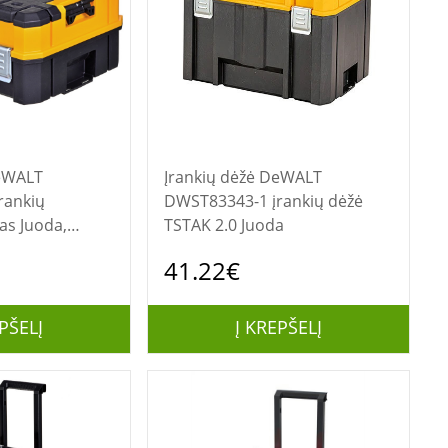
Įrankių dėžė DeWALT
rankių
DWST83343-1 įrankių dėžė
as Juoda,
TSTAK 2.0 Juoda
41.22€
PŠELĮ
Į KREPŠELĮ