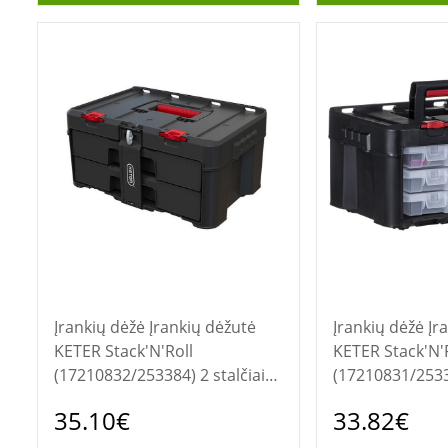
Įrankių dėžė Įrankių dėžutė
Įrankių dėžė Įrankių dėžutė
KETER Stack'N'Roll
KETER Stack'N'
(17210832/253384) 2 stalčiai
(17210831/2533
Juoda
organizatoriais
35.10€
33.82€