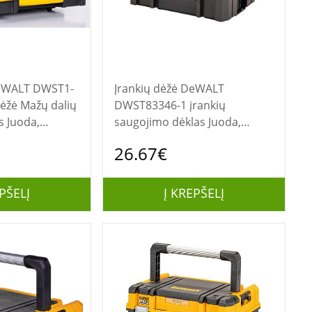
Įrankių dėžė DeWALT
dėžė Mažų dalių
DWST83346-1 įrankių
s Juoda,
saugojimo dėklas Juoda,
Geltona Aliuminis
26.67€
PŠELĮ
Į KREPŠELĮ