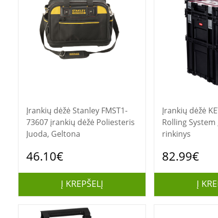
Įrankių dėžė Stanley FMST1-
Įrankių dėžė KETER Connect
73607 įrankių dėžė Poliesteris
Rolling System 
Juoda, Geltona
rinkinys
46.10€
82.99€
Į KREPŠELĮ
Į KRE