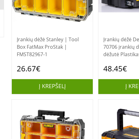
Įrankių dėžė Stanley | Tool
Įrankių dėžė DeWALT DWST1-
Box FatMax ProStak |
70706 įrankių 
FMST82967-1
dėžutė Plastika
Geltona
26.67€
48.45€
Į KREPŠELĮ
Į KRE