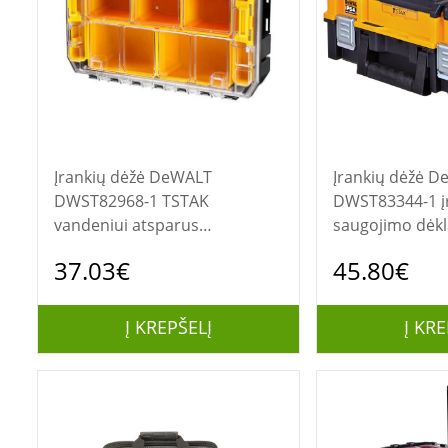
Įrankių dėžė DeWALT
Įrankių dėžė DeWALT
DWST82968-1 TSTAK
DWST83344-1 į
vandeniui atsparus
saugojimo dėkl
organizatorius
Geltona
37.03€
45.80€
Į KREPŠELĮ
Į KRE