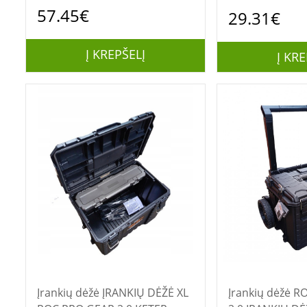
Juoda
57.45€
29.31€
Į KREPŠELĮ
Į KRE
Įrankių dėžė ĮRANKIŲ DĖŽĖ XL
Įrankių dėžė ROC PRO GEAR