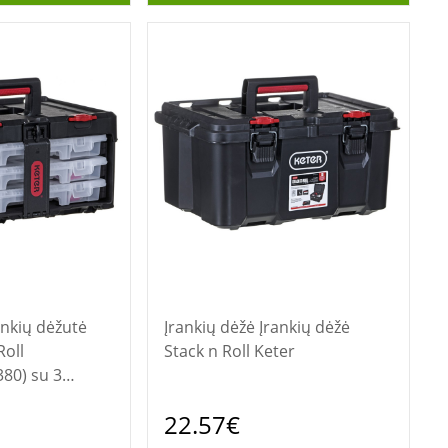
Įrankių dėžė Įrankių dėžė
Roll
Stack n Roll Keter
80) su 3
 Juoda
22.57€