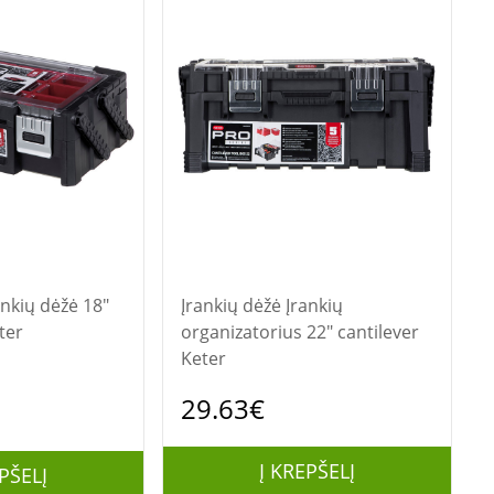
Įrankių dėžė Įrankių
ter
organizatorius 22" cantilever
Keter
29.63€
Į KREPŠELĮ
PŠELĮ