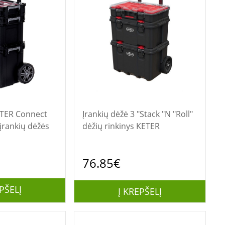
Įrankių dėžė 3 "Stack "N "Roll"
įrankių dėžės
dėžių rinkinys KETER
76.85€
PŠELĮ
Į KREPŠELĮ