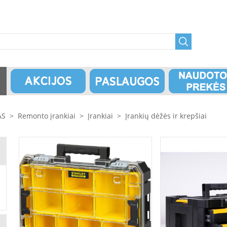
AS
>
Remonto įrankiai
>
Įrankiai
>
Įrankių dėžės ir krepšiai