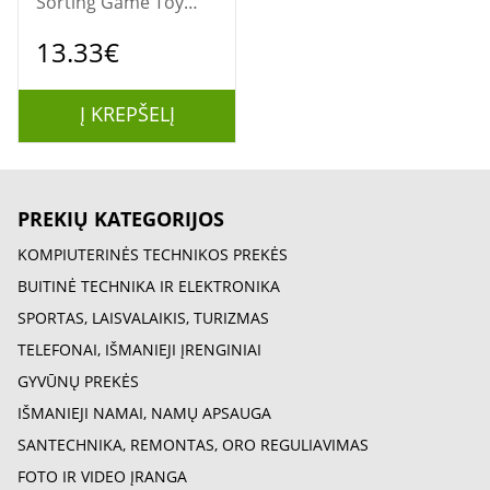
Sorting Game Toy
with Storage Box
13.33€
(NAUDOTA)
Į KREPŠELĮ
PREKIŲ KATEGORIJOS
KOMPIUTERINĖS TECHNIKOS PREKĖS
BUITINĖ TECHNIKA IR ELEKTRONIKA
SPORTAS, LAISVALAIKIS, TURIZMAS
TELEFONAI, IŠMANIEJI ĮRENGINIAI
GYVŪNŲ PREKĖS
IŠMANIEJI NAMAI, NAMŲ APSAUGA
SANTECHNIKA, REMONTAS, ORO REGULIAVIMAS
FOTO IR VIDEO ĮRANGA